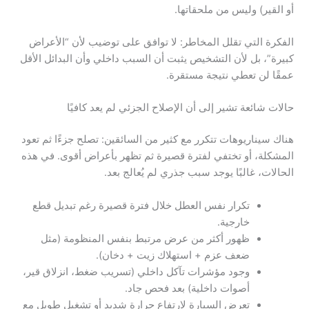
أو القير) وليس من ملحقاتها.
الفكرة التي تقلل المخاطر: لا توافق على توضيب لأن “الأعراض
كبيرة”، بل لأن التشخيص يثبت أن السبب داخلي وأن البدائل الأقل
عمقًا لن تعطي نتيجة مستقرة.
حالات شائعة تشير إلى أن الإصلاح الجزئي لم يعد كافيًا
هناك سيناريوهات تتكرر مع كثير من السائقين: تصلح جزءًا ثم تعود
المشكلة، أو تختفي لفترة قصيرة ثم تظهر بأعراض أقوى. في هذه
الحالات، غالبًا يوجد سبب جذري لم يُعالج بعد.
تكرار نفس العطل خلال فترة قصيرة رغم تبديل قطع
خارجية.
ظهور أكثر من عرض مرتبط بنفس المنظومة (مثل
ضعف عزم + استهلاك زيت + دخان).
وجود مؤشرات تآكل داخلي (تسريب ضغط، انزلاق قير،
أصوات داخلية) بعد فحص جاد.
تعرض السيارة لارتفاع حرارة شديد أو تشغيل طويل مع