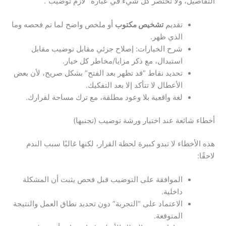
التفاصيل، ولا تختصر كل شيء في عبارة “لازم توضيب”.
تقديم
تشخيص مكتوب
أو ملخص واضح لما تم فحصه وما
الذي ظهر.
شرح الخيارات: إصلاح جزئي مقابل توضيب مقابل
استبدال، مع ذكر مزايا/مخاطر كل خيار.
تحديد نقاط “قد تظهر بعد الفتح” بشكل صريح، لأن بعض
الأعطال لا تتأكد إلا بعد التفكيك.
لغة واقعية بلا وعود مطلقة، مع ترك مساحة لقرارك.
أخطاء شائعة عند اختيار ورشة توضيب (تجنبها)
هذه الأخطاء لا تبدو كبيرة لحظة القرار، لكنها غالبًا سبب الندم
لاحقًا:
الموافقة على التوضيب قبل فحص يثبت أن المشكلة
داخلية.
الاعتماد على “التجربة” دون تحديد نطاق العمل والنتيجة
المتوقعة.