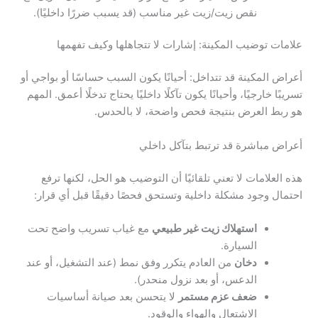
نقص زيت/زيت غير مناسب (قد يسبب ضررًا داخليًا).
علامات توضيب المكينة: إشارات لا تتجاهلها وكيف تفهمها
أعراض المكينة قد تتداخل: أحيانًا يكون السبب حساسًا أو بواجي أو
تسريبًا خارجيًا، وأحيانًا يكون تآكلًا داخليًا يحتاج تدخلًا أعمق. المهم
هو ربط العرض بنتيجة فحص واضحة، لا بالحدس.
أعراض مباشرة قد ترتبط بتآكل داخلي
هذه العلامات لا تعني تلقائيًا أن التوضيب هو الحل، لكنها ترفع
احتمال وجود مشكلة داخلية وتستحق فحصًا دقيقًا قبل أي قرار:
استهلاك زيت غير طبيعي
مع غياب تسريب واضح تحت
السيارة.
دخان
من العادم يتكرر وفق نمط (عند التشغيل، أو عند
الدعس، أو بعد نزول منحدر).
ضعف عزم مستمر
لا يتحسن بعد صيانة أساسيات
الاشتعال والهواء والوقود.