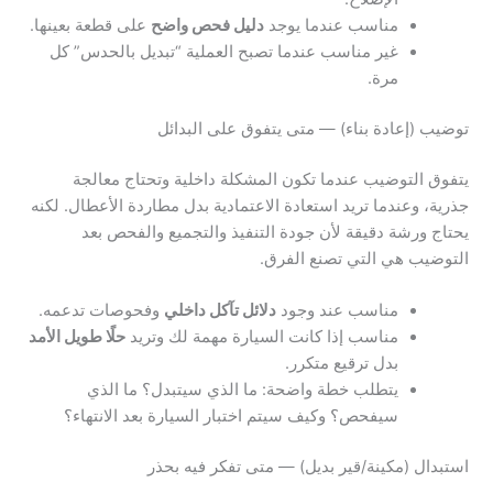
مناسب عندما يوجد
دليل فحص واضح
على قطعة بعينها.
غير مناسب عندما تصبح العملية “تبديل بالحدس” كل
مرة.
توضيب (إعادة بناء) — متى يتفوق على البدائل
يتفوق التوضيب عندما تكون المشكلة داخلية وتحتاج معالجة
جذرية، وعندما تريد استعادة الاعتمادية بدل مطاردة الأعطال. لكنه
يحتاج ورشة دقيقة لأن جودة التنفيذ والتجميع والفحص بعد
التوضيب هي التي تصنع الفرق.
مناسب عند وجود
دلائل تآكل داخلي
وفحوصات تدعمه.
مناسب إذا كانت السيارة مهمة لك وتريد
حلًا طويل الأمد
بدل ترقيع متكرر.
يتطلب خطة واضحة: ما الذي سيتبدل؟ ما الذي
سيفحص؟ وكيف سيتم اختبار السيارة بعد الانتهاء؟
استبدال (مكينة/قير بديل) — متى تفكر فيه بحذر