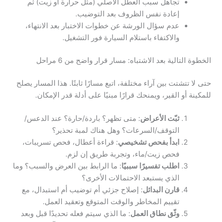
تجاهل سبب العطل الأصلي (مثل حرارة أو زيت) ثم
إعادة نفس الظروف بعد التوضيب.
عدم سؤال الورشة عن خطوات الاختبار بعد الانتهاء،
والاكتفاء باستلام السيارة فور التشغيل.
الخطوة التالية بعد الاشتباه: مسار قرار واضح من 6 مراحل
حتى لا تتشتت بين آراء مختلفة، اتبع مسارًا ثابتًا. هذا المسار يصلح
للمكينة أو القير، ويمنحك قرارًا مبنيًا على أدلة قدر الإمكان.
ثبّت الأعراض
: متى تظهر؟ باردة/حارة؟ عند الدعس/
التوقف/السرعات؟ وهل هناك لمبة تحذير؟
ابدأ بفحص تشخيصي
: قراءة أعطال، فحص تسريبات،
فحص زيت/ماء، وتجربة طريق إن لزم.
اطلب تفسيرًا سببيًا
: ما الرابط بين العرض والسبب؟ وما
الذي يستبعد الاحتمالات الأخرى؟
قارن البدائل
: إصلاح جزئي أم توضيب أم استبدال، مع
تقييم المخاطر والوقت المتوقع وتعقيد العمل.
وثّق نطاق العمل
: ما الذي سيتم فعله تحديدًا قبل وبعد