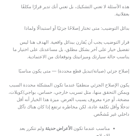
هذه الأسئلة لا تعني التشكيك، بل تعني أنك تدير قرارًا مكلفًا
بعقلانية.
بدائل التوضيب: متى تختار إصلاحًا جزئيًا أو استبدالًا ولماذا
قرار التوضيب يجب أن يُقارن ببدائل واقعية. الهدف هنا ليس
تفضيل خيار على آخر بشكل مطلق، بل مساعدتك على اختيار ما
يناسب حالة سيارتك وميزانيتك وتوقعاتك من الاعتمادية.
إصلاح جزئي (صيانة/تبديل قطع محددة) — متى يكون مناسبًا
يكون الإصلاح الجزئي منطقيًا عندما تكون المشكلة محددة السبب
ويمكن التحقق منها، مثل تسريب خارجي، حساس، بواجي/كويلات،
مضخة، أو جزء معروف يسبب العرض. ميزة هذا الخيار أنه أقل
تدخلًا وأقل تكلفة عادة، لكن مخاطره ترتفع إذا كان هناك تآكل
داخلي غير مُشخّص.
مناسب عندما تكون
الأعراض حديثة
ولم تتكرر بعد
الإصلاح.