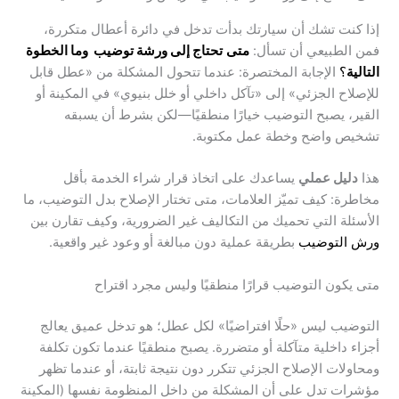
إذا كنت تشك أن سيارتك بدأت تدخل في دائرة أعطال متكررة،
فمن الطبيعي أن تسأل:
متى
تحتاج إلى ورشة توضيب وما الخطوة
التالية
؟
الإجابة المختصرة: عندما تتحول المشكلة من «عطل قابل
للإصلاح الجزئي» إلى «تآكل داخلي أو خلل بنيوي» في المكينة أو
القير، يصبح التوضيب خيارًا منطقيًا—لكن بشرط أن يسبقه
تشخيص واضح وخطة عمل مكتوبة.
هذا
دليل عملي
يساعدك على اتخاذ قرار شراء الخدمة بأقل
مخاطرة: كيف تميّز العلامات، متى تختار الإصلاح بدل التوضيب، ما
الأسئلة التي تحميك من التكاليف غير الضرورية، وكيف تقارن بين
ورش التوضيب
بطريقة عملية دون مبالغة أو وعود غير واقعية.
متى يكون التوضيب قرارًا منطقيًا وليس مجرد اقتراح
التوضيب ليس «حلًا افتراضيًا» لكل عطل؛ هو تدخل عميق يعالج
أجزاء داخلية متآكلة أو متضررة. يصبح منطقيًا عندما تكون تكلفة
ومحاولات الإصلاح الجزئي تتكرر دون نتيجة ثابتة، أو عندما تظهر
مؤشرات تدل على أن المشكلة من داخل المنظومة نفسها (المكينة