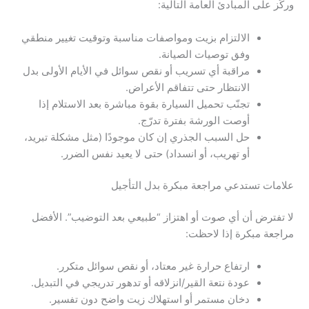
وركّز على المبادئ العامة التالية:
الالتزام بزيت ومواصفات مناسبة وتوقيت تغيير منطقي
وفق توصيات الصيانة.
مراقبة أي تسريب أو نقص سوائل في الأيام الأولى بدل
الانتظار حتى تتفاقم الأعراض.
تجنّب تحميل السيارة بقوة مباشرة بعد الاستلام إذا
أوصت الورشة بفترة تدرّج.
حل السبب الجذري إن كان موجودًا (مثل مشكلة تبريد،
أو تهريب، أو انسداد) حتى لا يعيد نفس الضرر.
علامات تستدعي مراجعة مبكرة بدل التأجيل
لا تفترض أن أي صوت أو اهتزاز “طبيعي بعد التوضيب”. الأفضل
مراجعة مبكرة إذا لاحظت:
ارتفاع حرارة غير معتاد، أو نقص سوائل متكرر.
عودة نتعة القير/انزلاقه أو تدهور تدريجي في التبديل.
دخان مستمر أو استهلاك زيت واضح دون تفسير.