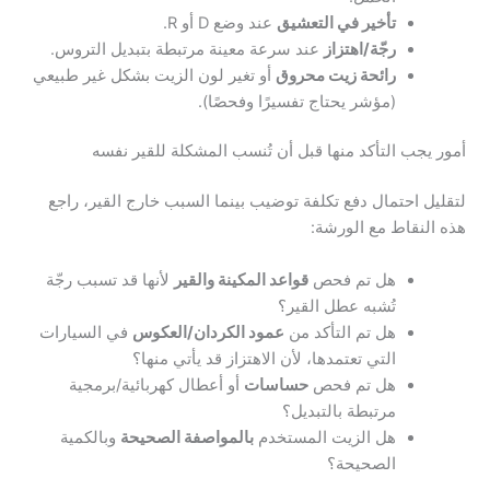
تأخير في التعشيق
عند وضع D أو R.
رجّة/اهتزاز
عند سرعة معينة مرتبطة بتبديل التروس.
رائحة زيت محروق
أو تغير لون الزيت بشكل غير طبيعي
(مؤشر يحتاج تفسيرًا وفحصًا).
أمور يجب التأكد منها قبل أن تُنسب المشكلة للقير نفسه
لتقليل احتمال دفع تكلفة توضيب بينما السبب خارج القير، راجع
هذه النقاط مع الورشة:
هل تم فحص
قواعد المكينة والقير
لأنها قد تسبب رجّة
تُشبه عطل القير؟
هل تم التأكد من
عمود الكردان/العكوس
في السيارات
التي تعتمدها، لأن الاهتزاز قد يأتي منها؟
هل تم فحص
حساسات
أو أعطال كهربائية/برمجية
مرتبطة بالتبديل؟
هل الزيت المستخدم
بالمواصفة الصحيحة
وبالكمية
الصحيحة؟