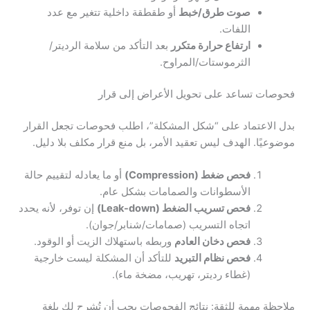
صوت طرق/خبط
أو طقطقة داخلية تتغير مع عدد
اللفات.
ارتفاع حرارة متكرر
بعد التأكد من سلامة الرديتر/
الثرموستات/المراوح.
فحوصات تساعد على تحويل الأعراض إلى قرار
بدل الاعتماد على “شكل المشكلة”، اطلب فحوصات تجعل القرار
موضوعيًا. الهدف ليس تعقيد الأمر، بل منع قرار مكلف بلا دليل.
فحص ضغط (Compression)
أو ما يعادله لتقييم حالة
الأسطوانات والصمامات بشكل عام.
فحص تسريب الضغط (Leak-down)
إن توفر، لأنه يحدد
اتجاه التسريب (صمامات/شنابر/جوان).
فحص دخان العادم
وربطه باستهلاك الزيت أو الوقود.
فحص نظام التبريد
للتأكد أن المشكلة ليست خارجية
(غطاء رديتر، تهريب، مضخة ماء).
ملاحظة مهمة للثقة: نتائج الفحوصات يجب أن تُشرح لك بلغة