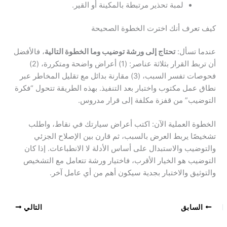
لمبة تحذير مرتبطة بالمكينة أو القير.
كيف تعرف أنك اخترت الخطوة الصحيحة
عندما تسأل:
تحتاج إلى ورشة توضيب وما الخطوة التالية
، فالأفضل
أن تربط القرار بثلاثة عناصر: (1) أعراض واضحة ومتكررة، (2)
فحوصات تفسر السبب، (3) مقارنة بدائل مع تقليل المخاطر عبر
نطاق عمل مكتوب واختبار بعد التنفيذ. بهذه الطريقة تتحول “فكرة
التوضيب” من قفزة مكلفة إلى قرار مدروس.
الخطوة العملية الآن: اكتب أعراض سيارتك في نقاط، واطلب
تشخيصًا يربط العرض بالسبب، ثم قارن بين الإصلاح الجزئي
والتوضيب والاستبدال على أساس الأدلة لا الانطباعات. إذا كان
التوضيب هو الخيار الأقرب، فاختيار ورشة تتعامل مع التشخيص
والتوثيق والاختبار بجدية سيكون أهم من أي عامل آخر.
السابق
التالي