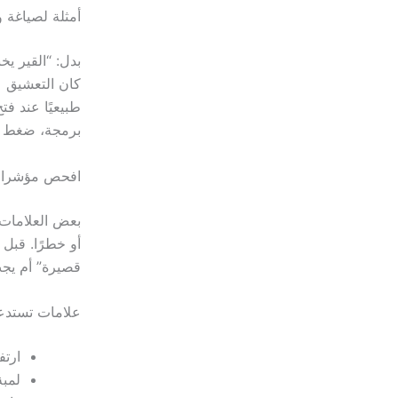
أمثلة لصياغة
طبيعيًا عند ف
برمجة، ضغط قي
افحص مؤشرات ال
بعض العلامات 
أو خطرًا. قبل 
قصيرة” أم يج
علامات تستدعي 
ارتف
لمب