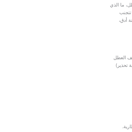
ل، ما الذي
تجنب
ة أدق،
نيف العطل
 تحذير)
رية.