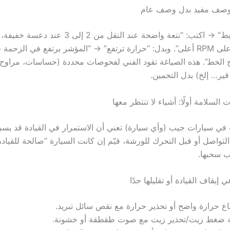
 وصف مفيد بدل وصف عام
بدل: “القير يخبط” → اكتب: “نتعة واضحة عند النقل من 2 إل
كان التعشيق على RPM أعلى”. وبدل: “حرارة ترتفع” → “المؤشر يرتفع في الزح
تح الخط”. هذه الصياغة تقود الفني لفحوصات محددة (حساسات، مراوح، 
ر… إلخ) بدل التخمين.
سلامة أولًا: أشياء لا تنتظر معها
في سيارات جيب (وأي سيارة) تعني أن الاستمرار في القيادة قد يسب
التواصل أو قبل التحرك للورشة، قيّم إن كانت السيارة “صالحة للقياد
ب سحبها.
إيقاف القيادة أو تقليلها جدًا
اع حرارة واضح أو تحذير حرارة مع نقص سائل تبريد.
ة ضغط زيت/تحذير زيت مع صوت طقطقة أو خشونة.