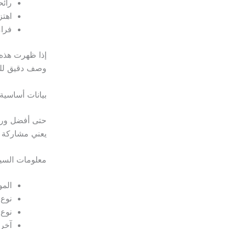
رائح
اهتز
فرام
إذا ظهرت هذه ا
وصف دقيق للو
بيانات أساسية
حتى أفضل ورشة
يعني مشاركة 
معلومات السي
المو
نوع 
نوع 
آخر 