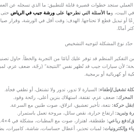
 العملي ستجد خطوات قصيرة قابلة للتطبيق: ما الذي تسجله عن العط
ي البيت، و
ما الأسئلة التي تطرحها على
ورشة جيب في الرياض
حتى ت
ًا أو تبديل قطع لا تحتاجها. الهدف: وقت أقل في الورشة، وقرار صيان
ر أمانًا.
دّد نوع المشكلة لتوجيه التشخيص
ائق من التفكير المنظم قد توفر عليك أيامًا من التجربة والخطأ. حاول تص
؛ لأن سيارات جيب قد تُظهر نفس “النتيجة” (رجّة، ضعف عزم، لمبة
ية أو كهربائية أو برمجية.
لة تشغيل/إطفاء:
السيارة لا تدور، تدور ولا تشتغل، أو تطفي فجأة.
 المحرك:
ضعف عزم، تفتفة، استهلاك بنزين أعلى، رائحة وقود.
نقل حركة:
نتعة، تأخير تعشيق، انزلاق، صوت طنين مع السرعة.
ة وتبريد:
ارتفاع حرارة، نقص سائل، مروحة تعمل باستمرار.
ق/دفع رباعي:
طقطقة، اهتزاز، صوت مع المطبات، مشكلة في 4×4.
اء وإلكترونيات:
لمبات تحذير، أعطال حساسات، شاشة، كاميرات، بطا