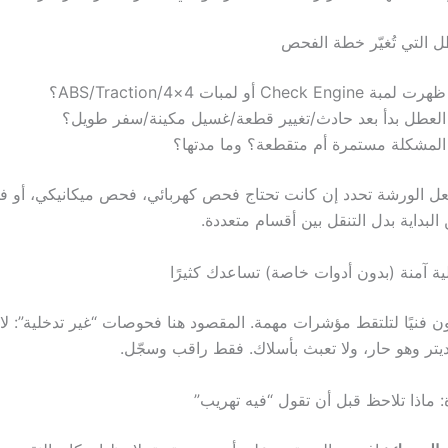
 التي تُغيّر خطة الفحص
 Check Engine أو لمبات 4×4/ABS/Traction؟
العطل بدأ بعد حادث/تغيير قطعة/غسيل مكينة/سفر طويل؟
لمشكلة مستمرة أم متقطعة؟ وما مدتها؟
عل الورشة تحدد إن كانت تحتاج فحص كهربائي، فحص ميكانيكي، أو 
لبداية بدل التنقل بين أقسام متعددة.
 آمنة (بدون أدوات خاصة) تساعدك كثيرًا
ون فنيًا لتلتقط مؤشرات مهمة. المقصود هنا فحوصات “غير تدخلية”: لا
ديتر وهو حار، ولا تعبث بأسلاك. فقط راقب وسجّل.
: ماذا تلاحظ قبل أن تقول “فيه تهريب”