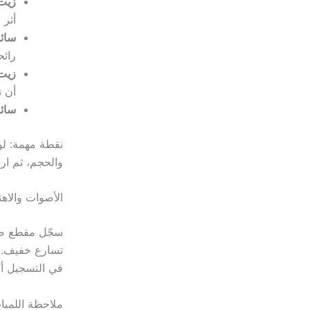
زيت
أثر 
سائل
رائح
زيت 
أن ت
سائل
نقطة مهمة: لون
والحجم، ثم ار
الأصوات والاه
تسارع خفيف. 
في التسجيل أك
ملاحظة اللمبات