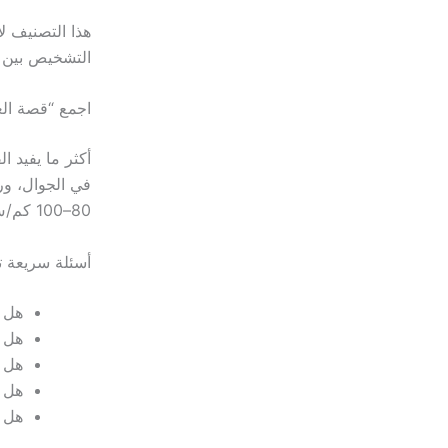
هذا التصنيف ل
التشخيص بين ا
اجمع “قصة ال
أكثر ما يفيد 
في الجوال، ور
80–100 كم/س وتزيد عند الدعس”.
أسئلة سريعة ت
هل 
هل 
هل 
هل 
هل 