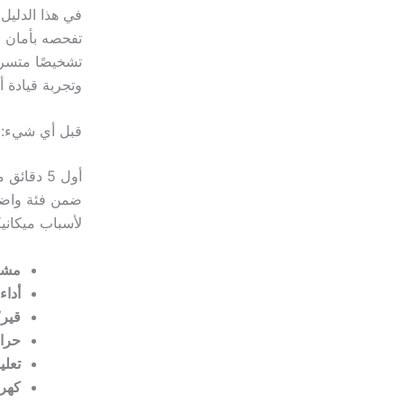
في هذا الدليل
تفحصه بأمان ف
تشخيصًا متسرع
وتجربة قيادة أكث
قبل أي شيء: ح
أول 5 دق
ضمن فئة واضحة
لأسباب ميكانيك
مشك
أداء
قير/
حرار
تعلي
كهرب