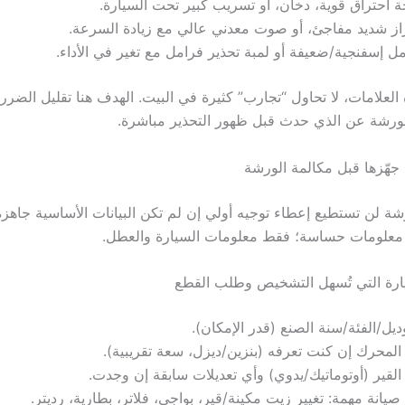
ة احتراق قوية، دخان، أو تسريب كبير تحت السيارة.
از شديد مفاجئ، أو صوت معدني عالي مع زيادة السرعة.
ل إسفنجية/ضعيفة أو لمبة تحذير فرامل مع تغير في الأداء.
لعلامات، لا تحاول “تجارب” كثيرة في البيت. الهدف هنا تقليل الضرر 
رشة عن الذي حدث قبل ظهور التحذير مباشرة.
 جهّزها قبل مكالمة الورشة
 لن تستطيع إعطاء توجيه أولي إن لم تكن البيانات الأساسية جاهزة. 
معلومات حساسة؛ فقط معلومات السيارة والعطل.
ارة التي تُسهل التشخيص وطلب القطع
ديل/الفئة/سنة الصنع (قدر الإمكان).
المحرك إن كنت تعرفه (بنزين/ديزل، سعة تقريبية).
القير (أوتوماتيك/يدوي) وأي تعديلات سابقة إن وجدت.
صيانة مهمة: تغيير زيت مكينة/قير، بواجي، فلاتر، بطارية، رديتر.