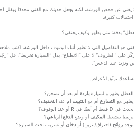
ا يغني عن فحص الورشة، لكنه يجعل حديثك مع الفني محددًا ويقلل اح
حتمالات كثيرة.
عطل” بدقة: متى يظهر وكيف يختفي؟
الفني هو التفاصيل التي لا تظهر أثناء الوقوف داخل الورشة. اكتب مل
كّز على “الظروف” لا على “الانطباع”. بدل “السيارة تخربط”، قل “رجّ
ساعدك توثّق الأعراض
العطل يظهر والسيارة
باردة
أم بعد أن تسخن؟
يظهر مع
التسارع
أم مع
التثبيت
أم عند
التخفيف
؟
يحدث في
D
فقط أم أيضًا في
R
أو عند الوقوف؟
يرتبط بتشغيل
المكيف
أو وضع
الدفع الرباعي
؟
توجد
روائح
(احتراق/بنزين) أو
دخان
أو تسريب تحت السيارة؟