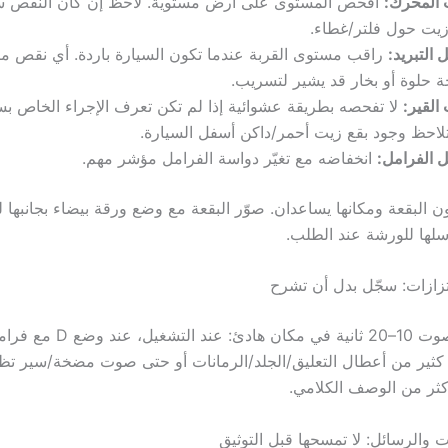
 المحرك:
افحص المستوى على أرض مستوية. لاحظ إن كان النقص سري
زيت حول فلتر/غطاء.
 التبريد:
راقب مستوى القربة عندما تكون السيارة باردة. أي نقص م
ة حلوة أو بخار قد يشير لتسريب.
القير:
لا تفحصه بطريقة عشوائية إذا لم تكن تعرف الإجراء الخاص بس
لاحظ وجود بقع زيت أحمر/داكن أسفل السيارة.
 الفرامل:
انخفاضه مع تغيّر دواسة الفرامل مؤشر مهم.
 البقعة ومكانها يساعدان. صوّر البقعة مع وضع ورقة بيضاء بجانبها ل
سلها للورشة عند الطلب.
تزازات: سجّل بدل أن تشرح
سجّل مقطع صوت 10–20 ثانية في مكان هادئ:
كثير من أعطال التعليق/الجلد/الرمانات أو حتى صوت مضخة/سير تظ
ثر من الوصف الكلامي.
 والرسائل: لا تمسحها قبل التوثيق