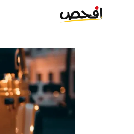
خطي
لى
لمحتوى