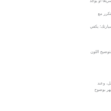
عًا أو يوجد
تكرر مع
يارتك؛ يكفي
توضيح اللون
 عند التشغيل، عند وضع D مع فرامل، وعند
هر بوضوح