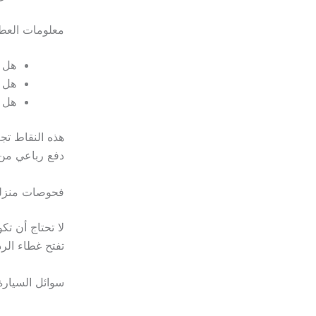
معلومات العطل
هل ظهرت لمبة
هل 
هل ا
هذه النقاط تج
دفع رباعي من ا
فحوصات منزلية
لا تحتاج أن تك
تفتح غطاء الر
سوائل السيارة