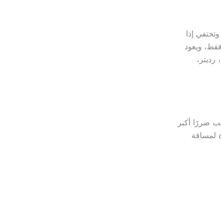
ى 3 عند دعسة خفيفة، وتختفي إذا
مة فقط، ويعود
رديتر،
ب ضررًا أكبر
ة لمسافة