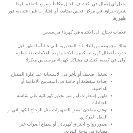
يجعل أي إهمال في اكتشاف الخلل مكلفاً وسريع التفاقم. لهذا
ينصح خبراؤنا في مركز افحص بمتابعة أي إشارات غير اعتيادية فور
ظهورها.
علامات تحتاج إلى الانتباه في كهرباء مرسيدس
هناك مجموعة من العلامات التحذيرية التي غالباً ما تظهر قبل
حدوث أعطال كهربائية كبيرة. الانتباه لهذه العلامات يعد خطوة
أولى في كيفية اكتشاف مشاكل كهرباء مرسيدس مبكراً:
تشغيل ضعيف أو تأخر في الاستجابة عند إدارة المفتاح.
إضاءة متقطعة أو خافتة في المصابيح الأمامية أو
الداخلية.
ظهور إشعارات أو رموز تحذير كهربائية على شاشة
العدادات.
توقف مفاجئ لبعض التجهيزات مثل الزجاج الكهربائي أو
القفل المركزي.
صدور روائح احتراق كهربائي أو سماع أصوات غير
معتادة من لوحة التوزيع.