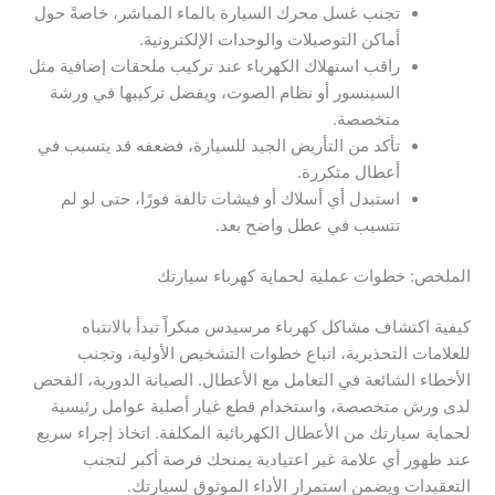
تجنب غسل محرك السيارة بالماء المباشر، خاصةً حول
أماكن التوصيلات والوحدات الإلكترونية.
راقب استهلاك الكهرباء عند تركيب ملحقات إضافية مثل
السينسور أو نظام الصوت، ويفضل تركيبها في ورشة
متخصصة.
تأكد من التأريض الجيد للسيارة، فضعفه قد يتسبب في
أعطال متكررة.
استبدل أي أسلاك أو فيشات تالفة فورًا، حتى لو لم
تتسبب في عطل واضح بعد.
الملخص: خطوات عملية لحماية كهرباء سيارتك
كيفية اكتشاف مشاكل كهرباء مرسيدس مبكراً تبدأ بالانتباه
للعلامات التحذيرية، اتباع خطوات التشخيص الأولية، وتجنب
الأخطاء الشائعة في التعامل مع الأعطال. الصيانة الدورية، الفحص
لدى ورش متخصصة، واستخدام قطع غيار أصلية عوامل رئيسية
لحماية سيارتك من الأعطال الكهربائية المكلفة. اتخاذ إجراء سريع
عند ظهور أي علامة غير اعتيادية يمنحك فرصة أكبر لتجنب
التعقيدات ويضمن استمرار الأداء الموثوق لسيارتك.