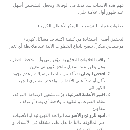
فهم هذه الأسباب يساعدك في الوقاية، ويجعل التشخيص أسهل
عند ظهور أول علامة خلل.
خطوات عملية للتشخيص المبكر لأعطال الكهرباء
لتحقيق أقصى استفادة من كيفية اكتشاف مشاكل كهرباء
مرسيدس مبكراً، ننصح باتباع الخطوات الآتية عند ملاحظة أي تغير:
راقب العلامات التحذيرية:
دوّن متى وأين تلاحظ العطل،
وهل يظهر عند تشغيل ملحق كهربائي معين.
افحص البطارية:
تأكد من ثبات التوصيلات وعدم وجود
تآكل أو صدأ على الأقطاب، وافحص مستوى الجهد
الكهربائي.
اختبر الأنظمة الفرعية:
جرّب تشغيل الإضاءة، النوافذ،
نظام الصوت، والتكييف، ولاحظ أي بطء أو توقف
مفاجئ.
انتبه للروائح والأصوات:
الرائحة الكهربائية أو الأصوات
غير المألوفة غالباً ما تدل على مشكلة في الأسلاك أو
مكونات كهربائية.