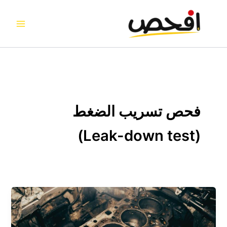
خطي
لى
لمحتوى
فحص تسريب الضغط
(Leak-down test)