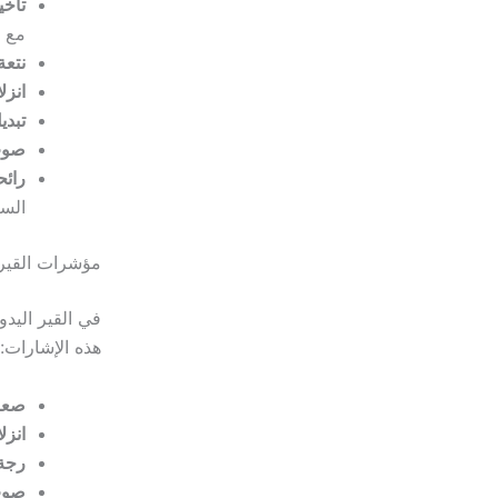
تأخي
مع ر
نتعة
انزل
تبدي
صوت
رائح
السي
مؤشرات القير 
في القير اليد
هذه الإشارات:
صعوب
انزل
رجة 
صوت 