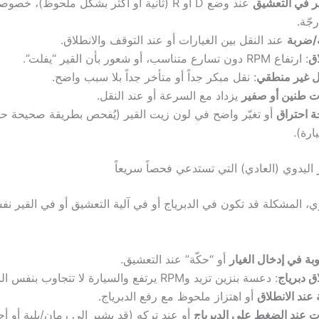
ر في التعشيق
عند وضع D أو R (ثانية أو أكثر بشكل ملحوظ)، خصو
جّة.
/ضربة
عند النقل بين الغيارات أو عند التوقف والانطلاق.
اق
: ارتفاع RPM دون تسارع متناسب، أو شعور بأن القير “يفلت”.
ل غير منطقي
: نقل مبكر جداً أو متأخر جداً بلا سبب واضح.
 طنين أو صفير
يزداد مع السرعة أو عند النقل.
ة احتراق
أو تغيّر واضح في لون زيت القير (يُفحص بطريقة صحيحة 
ارة).
اليدوي (العادي) التي تستدعي فحصاً سريعاً
وي، المشكلة قد تكون في الدبرياج أو في آلية التعشيق أو في القير ن
ة في إدخال الغيار
أو “حكّة” عند التعشيق.
اق دبرياج
: دعسة بنزين تزيد وRPM يرتفع والسيارة لا تتجاوب بنفس النسبة.
عند الانطلاق
أو اهتزاز ملحوظ مع رفع الدبرياج.
عند الضغط على الدبرياج
أو عند تركه (قد يشير إلى رمان/بلية أو أج