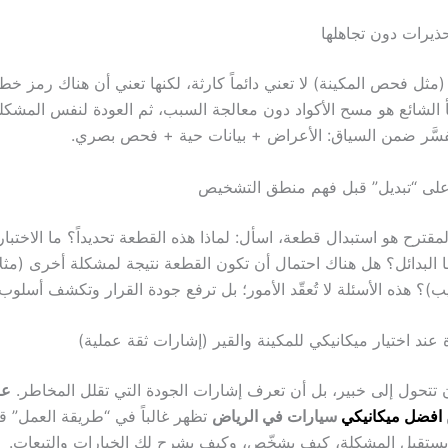
تحذيرات دون تجاهلها
(مثل فحص المكينة) لا تعني دائماً كارثة، لكنها تعني أن هناك رمز خطأ
الشائع هو مسح الأكواد دون معالجة السبب، ثم العودة لنفس المشكلة
وتُفسَّر ضمن السياق: الأعراض + بيانات حية + فحص بصري.
فق على “تبديل” قبل فهم منطق التشخيص
لمقترح هو استبدال قطعة، اسأل: لماذا هذه القطعة تحديداً؟ ما الاختبار
ا البدائل؟ هل هناك احتمال أن تكون القطعة نتيجة لمشكلة أخرى (مثل
)؟ هذه الأسئلة لا تُعقّد الأمور؛ بل ترفع جودة القرار وتكشف أسلوب
عند اختيار ميكانيكي للمكينة والقير (إشارات ثقة عملية)
تتحول إلى خبير، بل أن تعرف إشارات الجودة التي تقلل المخاطر.
عل
افضل ميكانيكي
سيارات في الرياض
تظهر غالباً في “طريقة العمل” قب
يستقبل المشكلة، كيف يشخّص، وكيف يشرح لك الخيارات والتبعات.