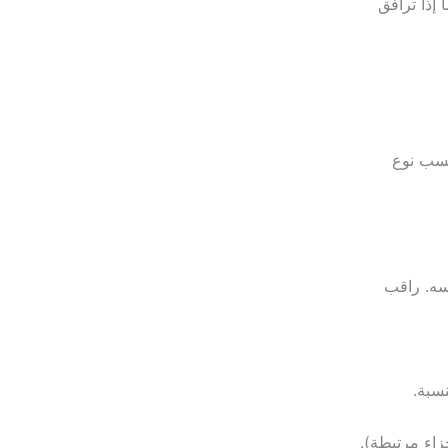
صاً إذا ترافق
حسب نوع
فسه. راقب
زاء مرتبطة).