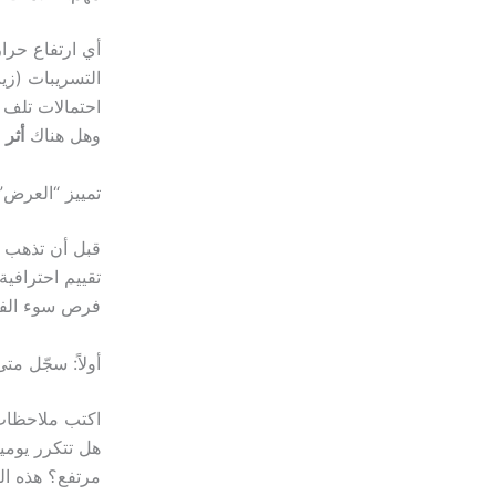
أي ارتفاع حرا
التسريبات (زي
احتمالات تلف أ
وهل هناك
أثر 
تمييز “العرض”
قبل أن تذهب 
تقييم احترافي
فرص سوء الفهم
أولاً: سجّل م
اكتب ملاحظات 
هل تتكرر يومي
مرتفع؟ هذه ال