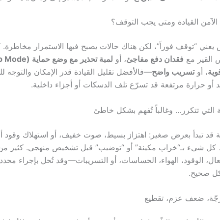
لآمن القيادة ومتى يجب التوقف؟
ني “توقف فوراً”، لكن هناك حالات يصبح فيها الاستمرار مخاطرة. ك
 القير مع
فقدان دفع مفاجئ
، أو
لمبة تحذير مع وضع حماية (Limp Mode)
وية
، أو
تسريب واضح
—فالأفضل تقليل القيادة قدر الإمكان والتوجه لل
د أو حرارة مرتفعة قد تسرّع تلف الدسكات أو أجزاء داخلية.
 التي تتكرر… وغالباً تُفهم بشكل خاطئ
 قد تبدأ بعرض صغير: اهتزاز بسيط، صوت خفيف، أو استهلاك وقود أع
ط كل شيء بـ“خراب مكينة” أو “توضيب” قبل تشخيص منهجي. كثير من
ل، الوقود، الهواء، الحساسات، أو التسريبات—وقد تُحل بإجراء محدد إ
ل صحيح.
رجّة، ضعف عزم، تقطيع