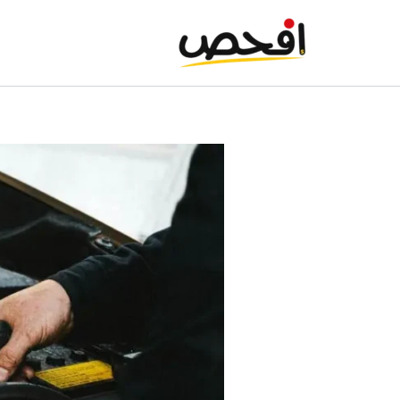
خطي
لى
لمحتوى