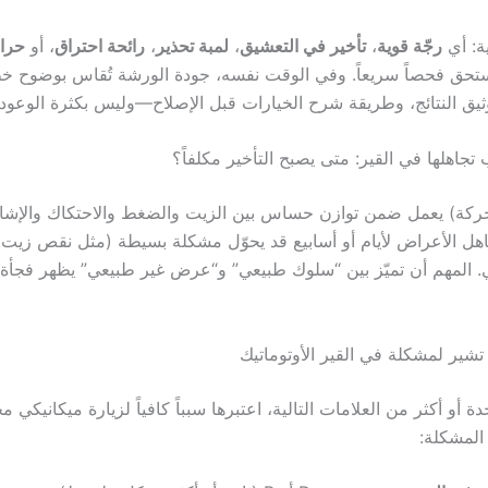
ية: أي
رجّة قوية
،
تأخير في التعشيق
،
لمبة تحذير
،
رائحة احتراق
، أو
حرار
تحق فحصاً سريعاً. وفي الوقت نفسه، جودة الورشة تُقاس بوضوح خ
يق النتائج، وطريقة شرح الخيارات قبل الإصلاح—وليس بكثرة الوعود.
تجاهلها في القير: متى يصبح التأخير مكلفاً؟
لحركة) يعمل ضمن توازن حساس بين الزيت والضغط والاحتكاك والإشا
تجاهل الأعراض لأيام أو أسابيع قد يحوّل مشكلة بسيطة (مثل نقص زي
. المهم أن تميّز بين “سلوك طبيعي” و“عرض غير طبيعي” يظهر فجأة أ
شير لمشكلة في القير الأوتوماتيك
ة أو أكثر من العلامات التالية، اعتبرها سبباً كافياً لزيارة ميكانيكي 
المشكلة: