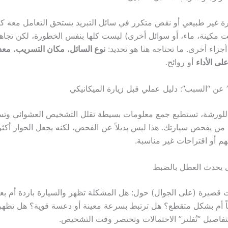
رة غير طبيعي أو نقص متكرر في سائل التبريد يستحق التعامل معه كأ
ت مكينة، ماء، أو سوائل أخرى) ليست كلها بنفس الخطورة، لكن تجاهل
جزاء أخرى. ما تحتاجه هنا هو تحديد:
نوع السائل
،
مكان التسريب
،
معد
على الأداء
أو روائح.
 عن “السبب”: دليل عملي قبل زيارة الميكانيكي
للورشة، تستطيع جمع معلومات بسيطة تقلل التشخيص العشوائي وت
ة من يفحص سيارتك. هذا ليس بديلاً عن الفحص، لكنه يجعل الحوار أكثر
 أو اقتراحات غير مناسبة.
تى يحدث العطل بالضبط
قصيرة (على الجوال) حول: هل المشكلة تظهر والسيارة باردة أم بع
اً أم بشكل متقطع؟ هل ترتبط بسرعة معينة أو دعسة قوية؟ هل تظه
تفاصيل “تُفلتر” الاحتمالات وتختصر وقت التشخيص.