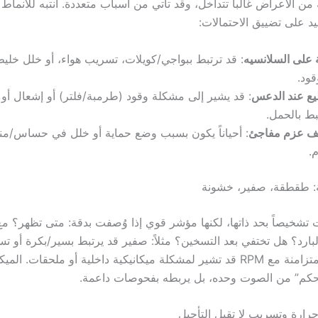
ن الأعراض غالباً تتداخل، وقد تأتي من أسباب متعددة. انتبه للأنماط ل
د على تضييق الاحتمالات:
 على السلانسيه
: قد ترتبط ببواجي/كويلات، تسريب هواء، أو خلل خليط
قود.
يع عند الدعس
: قد يشير إلى مشكلة وقود (طرمبة/فلتر) أو إشعال أ
ط بالحمل.
 عزم مفاجئ
: أحياناً يكون بسبب وضع حماية أو خلل في حساس/من
.
: طقطقة، صفير، خشونة
تشخيصاً بحد ذاتها، لكنها مؤشر قوي إذا وُصفت بدقة: متى تظهر؟ مع
لبارد؟ هل تختفي بعد التسخين؟ مثلاً: صفير قد يرتبط بسير/بكرة أو ت
بينما طقطقة متزامنة مع RPM قد تشير لمشكلة ميكانيكية داخلية أو ملحقات. الم
يحكم” من الصوت وحده، بل يربطه بفحوصات داعمة.
رارة وتسريب لا تقبل التأجيل