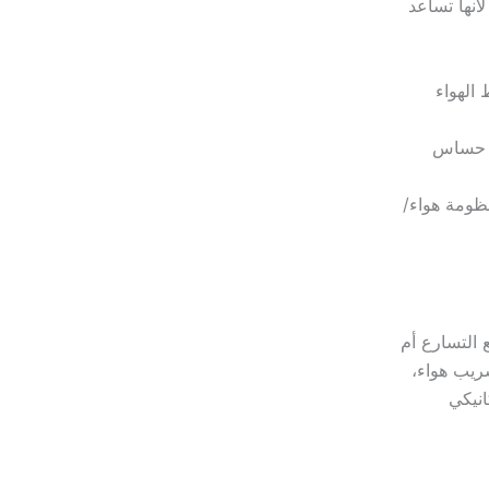
أنها تساعد
 الهواء
و حساس
ظومة هواء/
 التسارع أم
سريب هواء،
يكانيكي