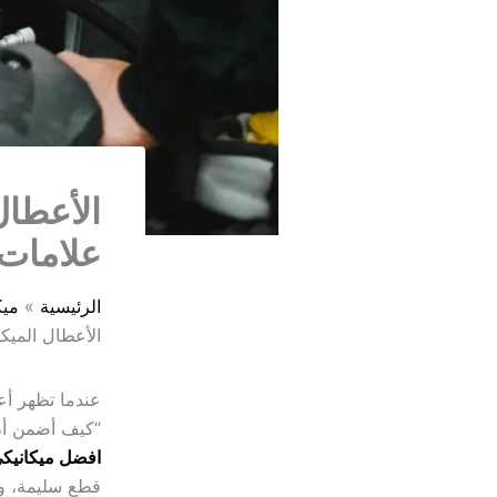
الأعطال
علامات 
الرئيسية
ميك
الأعطال الميكا
عندما تظهر أع
“كيف أضمن أن
افضل ميكانيك
قطع سليمة، و