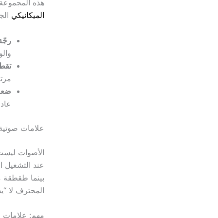
هذه المجموعة م
الميكانيكي
الجي
رجّة
والو
تقط
مرتب
ضعف
عادم
علامات صوتية
الأصوات ليست 
عند التشغيل ا
المحترف لا “
مهم: علامات ح