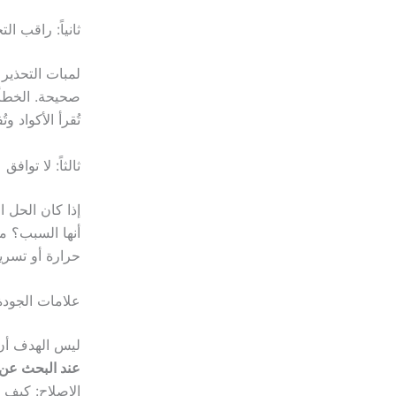
ثانياً: راقب ال
لمبات التحذير 
صحيحة. الخطأ 
تُقرأ الأكواد 
ثالثاً: لا توا
إذا كان الحل ا
أنها السبب؟ م
حرارة أو تسريب
علامات الجودة 
ليس الهدف أن 
عند البحث عن
الإصلاح: كيف 