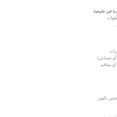
ة غير طبيعية
طوات
رات
ت أو حساس)
و يتفاقم
مختص بالقير