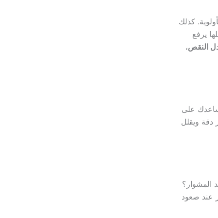
ولوية. كذلك
ها يرفع
ل النقص
،
ساعدك على
 دقة ويقلل
د المشوار؟
ر عند صعود