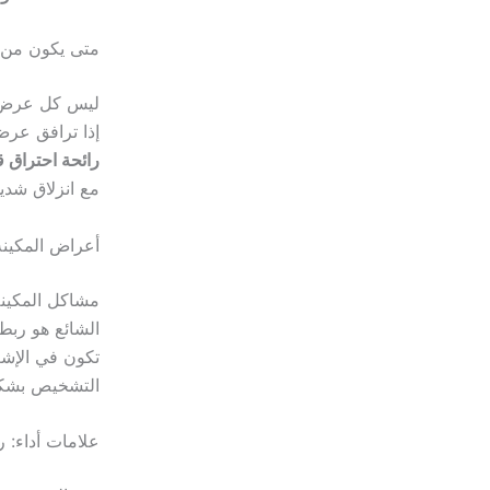
متى يكون من ا
ليس كل عرض يع
إذا ترافق عرض
رائحة احتراق ق
مع انزلاق شدي
أعراض المكينة
مشاكل المكينة
الشائع هو رب
تكون في الإشعا
التشخيص بشك
علامات أداء: 