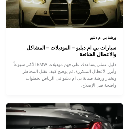
ورشة بي ام دبليو
سيارات بي ام دبليو – الموديلات – المشاكل
والاعطال الشائعة
دليل عملي يساعدك على فهم موديلات BMW الأكثر شيوعاً
وأبرز الأعطال المتكررة، ثم يوضح كيف تقلل المخاطر
وتختار ورشة صيانة بي ام دبليو في الرياض بخطوات
واضحة قبل الإصلاح.