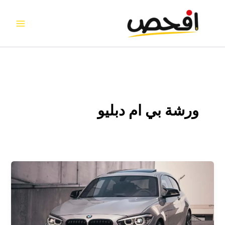
خطي
لى
لمحتوى
ورشة بي ام دبليو