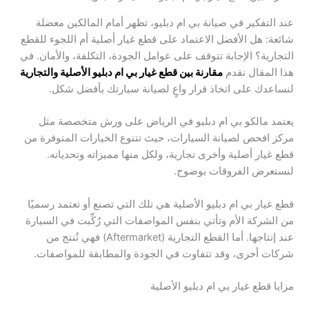
عند التفكير في صيانة بي ام دبليو، تظهر أمام المالكين معضلة
شائعة: هل الأفضل الاعتماد على قطع غيار أصلية أم اللجوء للقطع
التجارية؟ الإجابة تتوقف على عوامل الجودة، التكلفة، والأمان. في
هذا المقال نقدم
مقارنة بين قطع غيار بي ام دبليو الأصلية والتجارية
لنساعدك على اتخاذ قرار واعٍ لصيانة سيارتك بأفضل شكل.
يعتمد مالكو بي ام دبليو في الرياض على ورش متخصصة مثل
مركز افحص لصيانة السيارات، حيث تتنوع الخيارات المتوفرة من
قطع غيار أصلية وأخرى تجارية، ولكل منها مميزاته وتحدياته.
لنستعرض الفروقات بوضوح.
قطع غيار بي ام دبليو الأصلية هي تلك التي تصنع أو تعتمد رسميًا
من الشركة الأم وتأتي بنفس المواصفات التي رُكِّبت في السيارة
عند إنتاجها. أما القطع التجارية (Aftermarket) فهي تُنتج من
شركات أخرى، وقد تتفاوت في الجودة والمطابقة للمواصفات.
مزايا قطع غيار بي ام دبليو الأصلية