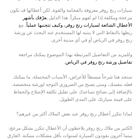
سيارات رنج روفر معروفة بالفخامة والقوة، لكن أعطالها قد تكون
مزعجة ومكلفة إذا لم تُفهم مبكراً. هذا الدليل ي
عرّفك بأشهر
الأعطال الشائعة لسيارات رنج روفر، وكيف تتجنبها عملياً
، مع
ربطها بالنقاط التي لا ينتبه لها المستخدم عند البحث عن ورشة
رنج روفر في الرياض أو في أي مدينة أخرى.
وللمزيد من التفاصيل المرتبطة بهذا الموضوع يمكنك مراجعة
تفاصيل ورشة رنج روفر في الرياض
.
ستجد هنا شرحاً مبسطاً للأعراض، الأسباب المحتملة، ما يمكنك
فعله بنفسك، ومتى يصبح من الضروري التوجه لورشة متخصصة،
بالإضافة إلى نصائح تساعدك على تقليل تكلفة الإصلاح والحفاظ
على قيمة سيارتك على المدى الطويل.
لماذا تتكرر أعطال رنج روفر عند بعض الملاك أكثر من غيرهم؟
الكثير من ملاك رنج روفر يلاحظون أن الأعطال تتكرر بشكل مزعج،
بينما آخرون يقودون السيارة لسنوات بأقل مشكلات ممكنة. الفارق