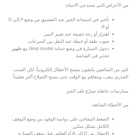
من الأعراض التي تستدعي الانتباه:
تأخير في استجابة الجير عند التعشيق من وضع P إلى D
أو R.
اهتزاز أو رجة خفيفة عند تغيير النمر.
صوت طقة أو خبطة عند النقل بين السرعات.
دخول السيارة في وضع حماية (limp mode) مع ظهور
تحذير في الشاشة.
كثير من السائقين يكتفون بمسح الأعطال إلكترونياً، لكن السبب
الجذري يبقى، ويتفاقم مع الوقت حتى يصبح الإصلاح أكثر تعقيداً.
ممارسات خاطئة تسرّع تلف الجير
من الأخطاء الشائعة:
الضغط المفاجئ على دواسة الوقود من وضع التوقف
الكامل بشكل متكرر.
الانتقال من D إلى R أو العكس قبل توقف السيارة