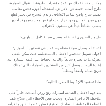
يمكنك ملاحظة ذلك من عدة مؤشرات: طريقة استقبال السيارة،
طرح أسئلة دقيقة عن الأعراض، استخدام أجهزة فحص مناسبة،
تقديم شرح واضح لما تم اكتشافه، وعدم التسرع في تغيير قطع
دون مبرر. كما أن وجود تجارب إيجابية من ملاك رنج روفر آخرين
يعطي انطباعاً جيداً عن مستوى الاحترافية.
هل من الضروري الاحتفاظ بسجل صيانة كامل لسيارتي؟
الاحتفاظ بسجل صيانة منظم يساعدك في نقطتين أساسيتين:
الأولى تسهيل تشخيص الأعطال المستقبلية، حيث يمكن للفني
معرفة ما تم تغييره سابقاً. والثانية الحفاظ على قيمة السيارة عند
إعادة البيع، إذ يفضل كثير من المشترين السيارات التي تمتلك
تاريخ صيانة واضحاً ومنظماً.
ماذا تستفيد الآن؟ وما الخطوة التالية؟
بعد فهم الأعطال الشائعة لسيارات رنج روفر، أصبحت قادراً على
ملاحظة الأعراض المبكرة، وتجنب بعض الأخطاء التي تسرّع تلف
الأنظمة المختلفة. استفادتك الحقيقية تظهر عندما تطبق ما قرأته