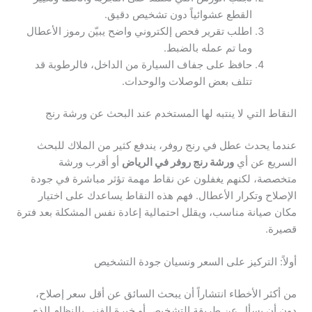
القطع عشوائياً دون تشخيص دقيق.
اطلب تقرير فحص إلكتروني واضح يبيّن رموز الأعطال
وما تم عمله بالضبط.
حافظ على جفاف السيارة من الداخل، فالرطوبة قد
تتلف بعض الوصلات والوحدات.
النقاط التي لا ينتبه لها المستخدم عند البحث عن ورشة رنج
عندما يحدث عطل في رنج روفر، يندفع كثير من الملاك للبحث
السريع عن أي
ورشة رنج روفر في الرياض
أو أقرب ورشة
متخصصة، لكنهم يغفلون عن نقاط مهمة تؤثر مباشرة في جودة
الإصلاح وتكرار الأعطال. فهم هذه النقاط يساعدك على اختيار
مكان صيانة مناسب، ويقلل احتمالية إعادة نفس المشكلة بعد فترة
قصيرة.
أولاً: التركيز على السعر ونسيان جودة التشخيص
من أكثر الأخطاء انتشاراً أن يبحث السائق عن أقل سعر إصلاح،
دون أن يسأل عن طريقة التشخيص أو خبرة الفني بالنظام الذي