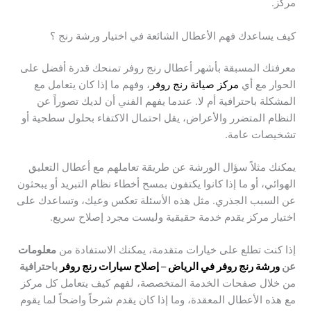
مركز.
كيف يساعدك فهم الأعطال الشائعة في اختيار ورشة رنج ؟
معرفتك المسبقة بأشهر أعطال رنج روفر تمنحك قدرة أفضل على
الحوار مع أي
مركز صيانة رنج روفر
، وفهم ما إذا كان يتعامل مع
المشكلة باحترافية أم لا. عندما يفهم الفني أن لديك تصوراً عن
النظام المتضرر والأعراض، يقل احتمال الاكتفاء بحلول سطحية أو
تشخيصات عامة.
يمكنك مثلاً سؤال الورشة عن طريقة تعاملهم مع أعطال التعليق
الهوائي، أو ما إذا كانوا يكتفون بمسح أخطاء نظام التبريد أو يبحثون
عن السبب الجذري. مثل هذه الأسئلة تعكس وعيك، وتساعدك على
اختيار مركز يقدم خدمة حقيقية وليست مجرد إصلاح سريع.
إذا كنت تطلع على خيارات متقدمة، يمكنك الاستفادة من
معلومات
عن
ورشة رنج روفر في الرياض
–
إصلاح سيارات رنج روفر
باحترافية
من خلال صفحات الخدمة المتخصصة، لفهم كيف يتعامل كل مركز
مع هذه الأعطال المعقدة، وما إذا كان يقدم شرحاً واضحاً لما يقوم