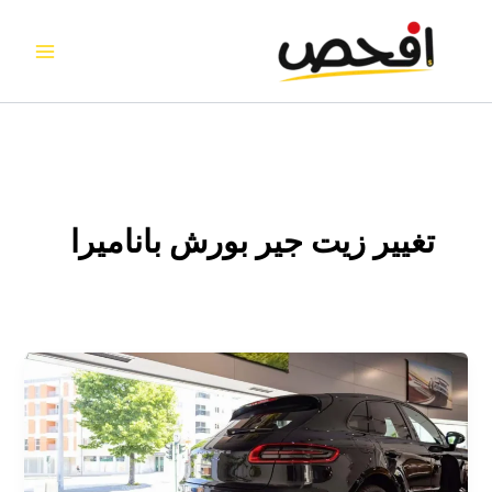
خطي
لى
لمحتوى
تغيير زيت جير بورش باناميرا