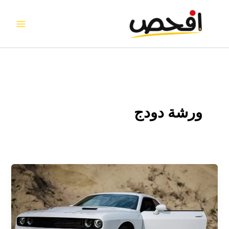
خطي
لى
لمحتوى
ورشة دودج