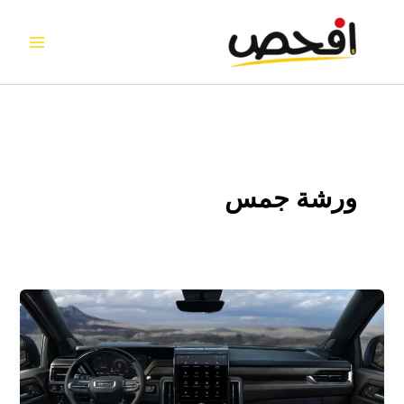
خطي
لى
لمحتوى
ورشة جمس