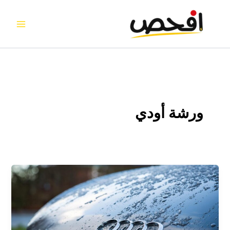
خطي
لى
لمحتوى
ورشة أودي