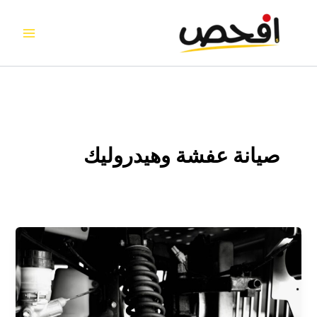
خطي
لى
لمحتوى
صيانة عفشة وهيدروليك