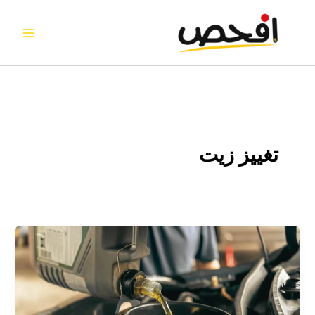
خطي
لى
لمحتوى
تغييز زيت