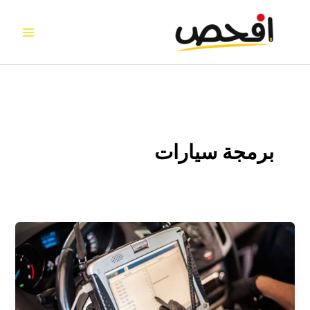
خطي
لى
لمحتوى
برمجة سيارات