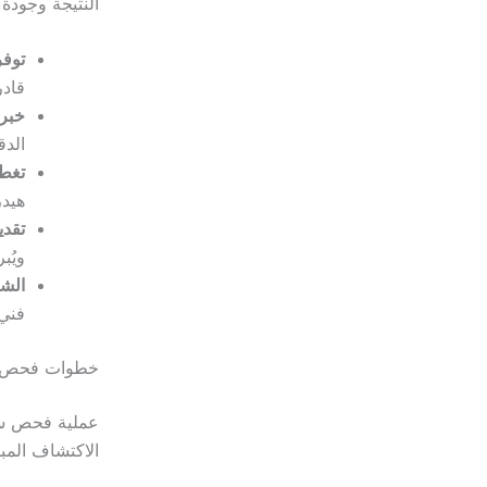
النتيجة وجودة 
توفر
قادر
خبرة
الدق
تغط
هيدر
تقدي
ويُب
الشف
فني 
خطوات فحص سي
عملية فحص سي
الاكتشاف المب