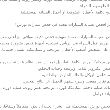
الحاجة بعد الشراء.
ح تكلفة الأعطال المتوقعة أو أعمال الصيانة المستقبلية.
ز افحص لصيانة السيارات نفسه في فحص سيارات بورش؟
لصيانة السيارات، نعتمد منهجية فحص دقيقة تتوافق مع أعلى معايير
بورش قبل الشراء في الرياض. نستخدم أجهزة فحص متطورة مخصص
على تشخيص أصعب الأعطال البرمجية والميكانيكية. تشمل خدماتنا:
ميكانيكا بورش بكافة التفاصيل (محرك، قير، نظام عفشة، هيدرولي
يص إلكتروني شامل وبرمجة وحدات التحكم.
م شامل للهيكل والحالة الخارجية والداخلية.
يم تقرير مفصل وشرح شفهي للعميل عن نتائج الفحص.
ت صيانة لاحقة: ميكانيكا، كهرباء، برمجة، تغيير زيوت، صيانة دورية،
نة فرامل.
حص بورش المستعملة قبل الشراء يجب أن يكون متكاملاً وشفافًا، لذ