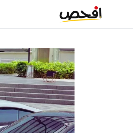
خطي
لى
لمحتوى