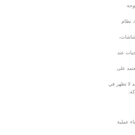
وحة
، نظام
لشاشات،
جيات عند
تمد على
 لا تظهر في
ة.
اء عملية