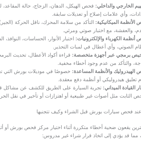
ييم الخارجي والداخلي:
فحص الهيكل، الدهان، الزجاج، حالة المقاعد، ل
ادات، وأي علامات إصلاح أو تعديلات سابقة.
الأنظمة الميكانيكية:
التأكد من سلامة المحرك، ناقل الحركة (الجير)
دم، والعفشة، مع اختبار صوتي ومرئي.
أنظمة الكهرباء والإلكترونيات:
اختبار الأنوار، الحساسات، النوافذ، ا
ام الصوتي، وأي أعطال في لمبات التحذير.
يص برمجي عبر أجهزة متخصصة:
قراءة أكواد الأعطال، تحديث البرم
جة، والتأكد من عدم وجود أخطاء مخفية.
الهيدروليك والأنظمة المساعدة:
خصوصًا في موديلات بورش التي تع
 تعليق هيدروليكي أو أنظمة دفع معقدة.
ار القيادة الميداني:
تجربة السيارة على الطريق للكشف عن مشاكل قد
ص الثابت مثل أصوات غير طبيعية أو اهتزازات أو تأخير في نقل الحرك
عند فحص سيارات بورش قبل الشراء وكيف تتجنبها
رين يقعون ضحية أخطاء متكررة أثناء اختيار مركز فحص بورش أو أثن
مما قد يؤدي إلى اتخاذ قرار شراء غير مدروس: