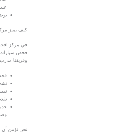
عند 
توضي
كيف يميز مرك
في مركز افحص 
فحص سيارات 
وفريقنا مدرب 
فحص 
تشخ
تقيي
تقد
خدما
وصيا
نحن نؤمن أن ف