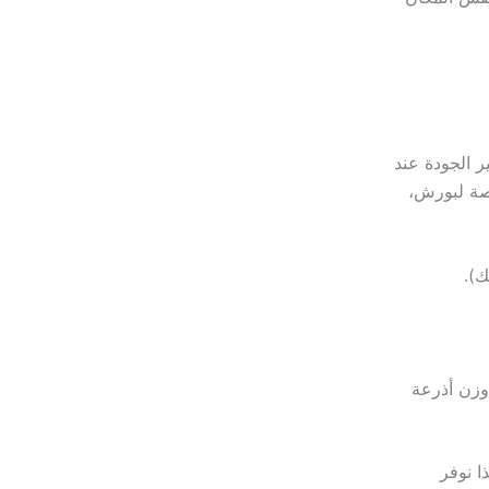
 الجودة عند
ة لبورش،
ك).
 وزن أذرعة
ا نوفر