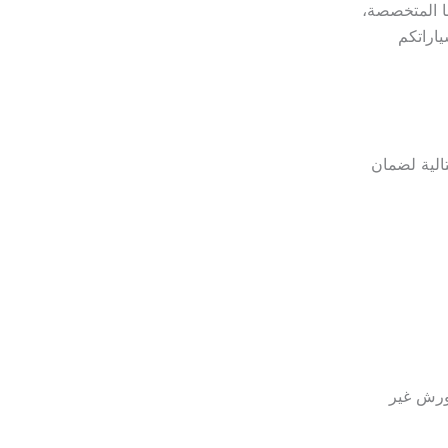
نا المتخصصة،
اراتكم
الية لضمان
لورش غير