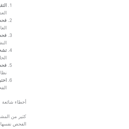
التق
العد
فحص 
العا
فحص 
النظ
تشخ
الحا
فحص 
نظام
اختب
الفح
أخطاء شائعة 
كثير من المشت
الفحص نفسها، 