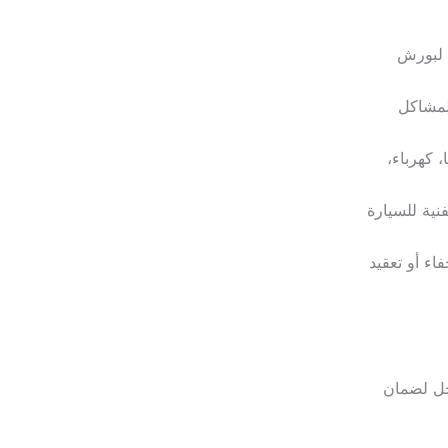
 لبورش
لمشاكل
 كهرباء،
نية للسيارة
ء أو تعقيد
حل لضمان