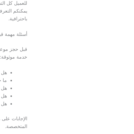
للعميل كل التف
يمكنكم التعر
باحترافية.
أسئلة مهمة ق
قبل حجز موعد 
خدمة موثوقة:
هل 
ما خ
هل ي
هل 
هل 
الإجابات على 
المتخصصة.