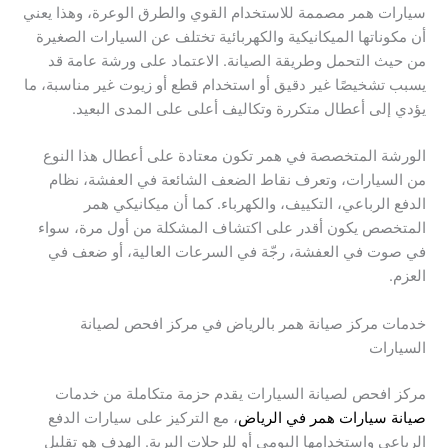
سيارات همر مصممة للاستخدام القوي والطرق الوعرة، وهذا يعني
أن مكوناتها الميكانيكية والكهربائية تختلف عن السيارات الصغيرة
من حيث التحمل وطريقة الصيانة. الاعتماد على ورشة عامة قد
يسبب تشخيصًا غير دقيق أو استخدام قطع أو زيوت غير مناسبة، ما
يؤدي إلى أعطال متكررة وتكاليف أعلى على المدى البعيد.
الورشة المتخصصة في همر تكون معتادة على أعطال هذا النوع
من السيارات، وتعرف نقاط الضعف الشائعة في العفشة، نظام
الدفع الرباعي، التكييف، والكهرباء. كما أن ميكانيكي همر
المتخصص يكون أقدر على اكتشاف المشكلة من أول مرة، سواء
في صوت في العفشة، رجّة في السرعات العالية، أو ضعف في
العزم.
خدمات مركز صيانة همر بالرياض في مركز افحص لصيانة
السيارات
مركز افحص لصيانة السيارات يقدم حزمة متكاملة من خدمات
صيانة سيارات همر في الرياض
، مع التركيز على سيارات الدفع
الرباعي واستخدامها اليومي أو للرحلات البرية. الهدف هو تقليل