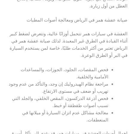
العطل من أول زيارة.
صيانة عفشة همر في الرياض ومعالجة أصوات المطبات
العفشة في سيارات همر تتحمل أوزانًا عالية، وتتعرض لضغط كبير
أثناء القيادة في الطرق غير المعبدة. لذلك صيانة عفشة همر في
الرياض تعتبر من أكثر الخدمات طلبًا، خاصة لمن يستخدم السيارة
في البر أو الطرق الوعرة.
فحص المقصات، الجلود، الجوزات، والمساعدات
الأمامية والخلفية.
مراجعة نظام الهيدروليك إن وجد، والتأكد من عدم وجود
تهريب أو ضعف في مستوى الارتفاع.
فحص أذرعة الدركسون، المقص الخلفي، والجلد التي
تسبب أصوات طقطقة أو خبط.
معالجة مشاكل عدم اتزان السيارة أو ميلانها في
المنعطفات.
إهمال أصوات العفشة في سيارات همر قد يؤدي إلى تآكل أسرع