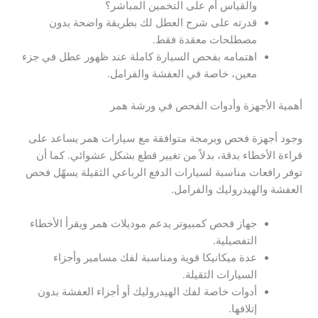
والقياس أم على التخمين المباشر؟
قدرته على شرح العطل لك بطريقة واضحة بدون
مصطلحات معقدة فقط.
اهتمامه بفحص السيارة كاملة عند ظهور عطل في جزء
معين، خاصة في العفشة والفرامل.
أهمية الأجهزة وأدوات الفحص في ورشة همر
وجود أجهزة فحص وبرمجة متوافقة مع سيارات همر يساعد على
قراءة الأخطاء بدقة، بدلاً من تغيير قطع بشكل عشوائي. كما أن
توفر رافعات مناسبة لسيارات الدفع الرباعي الثقيلة يسهّل فحص
العفشة والهيدروليك والفرامل.
جهاز فحص كمبيوتر يدعم موديلات همر ويقرأ الأخطاء
التفصيلية.
عدة ميكانيكا قوية ومناسبة لفك مسامير وأجزاء
السيارات الثقيلة.
أدوات خاصة لفك الهيدروليك أو أجزاء العفشة بدون
إتلافها.