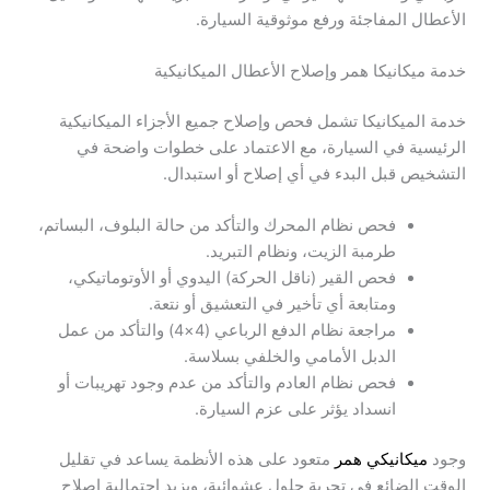
الأعطال المفاجئة ورفع موثوقية السيارة.
خدمة ميكانيكا همر وإصلاح الأعطال الميكانيكية
خدمة الميكانيكا تشمل فحص وإصلاح جميع الأجزاء الميكانيكية
الرئيسية في السيارة، مع الاعتماد على خطوات واضحة في
التشخيص قبل البدء في أي إصلاح أو استبدال.
فحص نظام المحرك والتأكد من حالة البلوف، البساتم،
طرمبة الزيت، ونظام التبريد.
فحص القير (ناقل الحركة) اليدوي أو الأوتوماتيكي،
ومتابعة أي تأخير في التعشيق أو نتعة.
مراجعة نظام الدفع الرباعي (4×4) والتأكد من عمل
الدبل الأمامي والخلفي بسلاسة.
فحص نظام العادم والتأكد من عدم وجود تهريبات أو
انسداد يؤثر على عزم السيارة.
وجود
ميكانيكي همر
متعود على هذه الأنظمة يساعد في تقليل
الوقت الضائع في تجربة حلول عشوائية، ويزيد احتمالية إصلاح