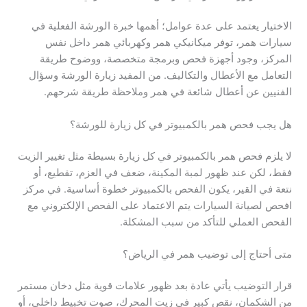
الاختيار يعتمد على عدة عوامل؛ أهمها خبرة الورشة الفعلية في
سيارات همر، توفر ميكانيكي همر وكهربائي همر داخل نفس
المركز، وجود أجهزة فحص وبرمجة متخصصة، ووضوح طريقة
التعامل مع الأعطال والتكاليف. من المفيد زيارة الورشة وسؤال
الفنيين عن أعطال شائعة في همر وملاحظة طريقة شرحهم.
هل يجب فحص همر بالكمبيوتر في كل زيارة للورشة؟
لا يلزم فحص همر بالكمبيوتر في كل زيارة بسيطة مثل تغيير الزيت
فقط، لكن عند ظهور لمبة المكينة، ضعف في العزم، تقطيع، أو
نتعة في القير، يكون الفحص بالكمبيوتر خطوة أساسية. في مركز
افحص لصيانة السيارات يتم الاعتماد على الفحص الإلكتروني مع
الفحص العملي للتأكد من سبب المشكلة.
متى أحتاج إلى توضيب همر في الرياض؟
قرار التوضيب يأتي عادة بعد ظهور علامات قوية مثل دخان مستمر
من الشكمان، نقص كبير في زيت المحرك، صوت تخبيط داخلي، أو