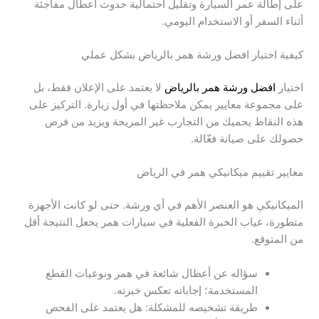
على إطالة عمر السيارة وتقليل احتمالية حدوث أعطال مفاجئة
أثناء السفر أو الاستخدام اليومي.
كيفية اختيار افضل ورشة همر بالرياض بشكل عملي
اختيار
افضل ورشة همر بالرياض
لا يعتمد على الإعلان فقط، بل
على مجموعة معايير يمكن ملاحظتها في أول زيارة. التركيز على
هذه النقاط يحميك من التجارب غير المريحة ويزيد من فرص
حصولك على صيانة فعّالة.
معايير تقييم ميكانيكي همر في الرياض
الميكانيكي هو العنصر الأهم في أي ورشة. حتى لو كانت الأجهزة
متطورة، غياب الخبرة الفعلية في سيارات همر يجعل النتيجة أقل
من المتوقع.
سؤاله عن أعطال شائعة في همر ونوعيات القطع
المستخدمة؛ إجاباته تعكس خبرته.
طريقة تشخيصه للمشكلة: هل يعتمد على الفحص