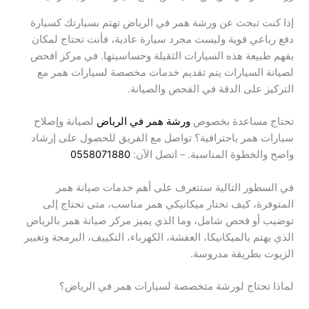
إذا كنت تبحث عن ورشة همر في الرياض تهتم بسيارتك كسيارة
دفع رباعي قوية وليست مجرد سيارة عادية، فأنت تحتاج لمكان
يفهم طبيعة هذه السيارات الثقيلة وحساسيتها. في مركز افحص
لصيانة السيارات يتم تقديم خدمات مخصصة لسيارات همر مع
التركيز على الدقة في الفحص والصيانة.
تحتاج مساعدة بخصوص
ورشة همر في الرياض
لصيانة وإصلاح
سيارات همر باحترافية؟ تواصل مع الفريق للحصول على إرشاد
واضح والخطوة المناسبة. – اتصل الآن:
0558071880
في السطور التالية ستتعرف على أهم خدمات صيانة همر
المتوفرة، كيف تختار ميكانيكي همر مناسب، متى تحتاج إلى
توضيب أو فحص شامل، وما الذي يميز مركز صيانة همر بالرياض
الذي يهتم بالميكانيكا، العفشة، الكهرباء، التكييف، البرمجة وتغيير
الزيوت بطريقة مدروسة.
لماذا تحتاج لورشة متخصصة لسيارات همر في الرياض؟