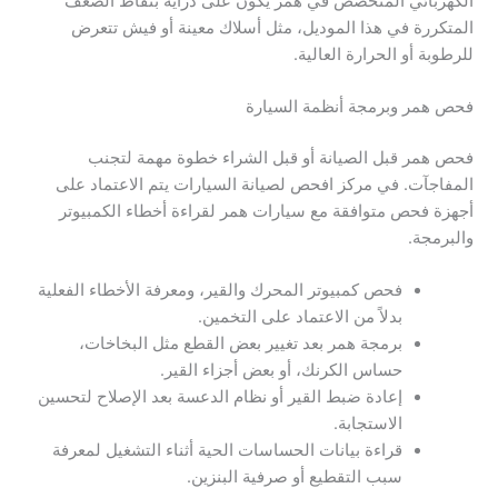
الكهربائي المتخصص في همر يكون على دراية بنقاط الضعف
المتكررة في هذا الموديل، مثل أسلاك معينة أو فيش تتعرض
للرطوبة أو الحرارة العالية.
فحص همر وبرمجة أنظمة السيارة
فحص همر قبل الصيانة أو قبل الشراء خطوة مهمة لتجنب
المفاجآت. في مركز افحص لصيانة السيارات يتم الاعتماد على
أجهزة فحص متوافقة مع سيارات همر لقراءة أخطاء الكمبيوتر
والبرمجة.
فحص كمبيوتر المحرك والقير، ومعرفة الأخطاء الفعلية
بدلاً من الاعتماد على التخمين.
برمجة همر بعد تغيير بعض القطع مثل البخاخات،
حساس الكرنك، أو بعض أجزاء القير.
إعادة ضبط القير أو نظام الدعسة بعد الإصلاح لتحسين
الاستجابة.
قراءة بيانات الحساسات الحية أثناء التشغيل لمعرفة
سبب التقطيع أو صرفية البنزين.