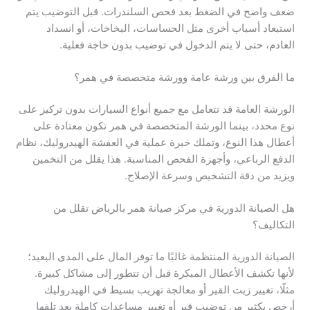
ضعف واضح في الضغط بعد فحص السلندرات. قبل التوضيب يتم
استبعاد أسباب أخرى مثل الحساسات، البخاخات، أو انسداد
العادم، حتى لا يتم الدخول في توضيب بدون حاجة فعلية.
ما الفرق بين ورشة عامة وورشة متخصصة في همر؟
الورشة العامة قد تتعامل مع جميع أنواع السيارات بدون تركيز على
نوع محدد، بينما الورشة المتخصصة في همر تكون معتادة على
أعطال هذا النوع، وتملك خبرة عملية في العفشة الهيدروليك، نظام
الدفع الرباعي، وأجهزة الفحص المناسبة. هذا يقلل من التخمين
ويزيد من دقة التشخيص وسرعة الإصلاح.
هل الصيانة الدورية في مركز صيانة همر بالرياض تقلل من
التكاليف؟
الصيانة الدورية المنتظمة غالبًا ما توفر المال على المدى البعيد؛
لأنها تكشف الأعطال المبكرة قبل أن تتطور إلى مشاكل كبيرة.
مثلًا، تغيير زيت القير أو معالجة تهريب بسيط في الهيدروليك
أرخص بكثير من توضيب قير أو تغيير مساعدات كاملة بعد تلفها