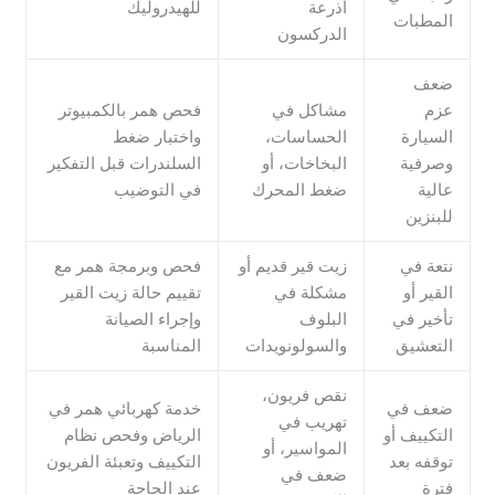
أذرعة
للهيدروليك
المطبات
الدركسون
ضعف
عزم
مشاكل في
فحص همر بالكمبيوتر
السيارة
الحساسات،
واختبار ضغط
وصرفية
البخاخات، أو
السلندرات قبل التفكير
عالية
ضغط المحرك
في التوضيب
للبنزين
نتعة في
زيت قير قديم أو
فحص وبرمجة همر مع
القير أو
مشكلة في
تقييم حالة زيت القير
تأخير في
البلوف
وإجراء الصيانة
التعشيق
والسولونويدات
المناسبة
نقص فريون،
ضعف في
خدمة كهربائي همر في
تهريب في
التكييف أو
الرياض وفحص نظام
المواسير، أو
توقفه بعد
التكييف وتعبئة الفريون
ضعف في
فترة
عند الحاجة