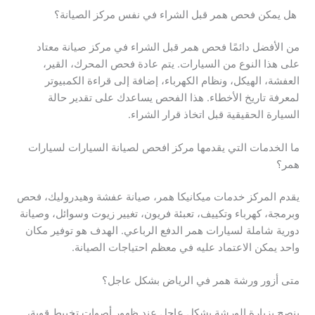
هل يمكن فحص همر قبل الشراء في نفس مركز الصيانة؟
من الأفضل دائمًا فحص همر قبل الشراء في مركز صيانة معتاد
على هذا النوع من السيارات. يتم عادة فحص المحرك، القير،
العفشة، الهيكل، ونظام الكهرباء، إضافة إلى قراءة الكمبيوتر
لمعرفة تاريخ الأخطاء. هذا الفحص يساعدك على تقدير حالة
السيارة الحقيقية قبل اتخاذ قرار الشراء.
ما الخدمات التي يقدمها مركز افحص لصيانة السيارات لسيارات
همر؟
يقدم المركز خدمات ميكانيكا همر، صيانة عفشة وهيدروليك، فحص
وبرمجة، كهرباء وتكييف، تعبئة فريون، تغيير زيوت وسوائل، وصيانة
دورية شاملة لسيارات همر الدفع الرباعي. الهدف هو توفير مكان
واحد يمكن الاعتماد عليه في معظم احتياجات الصيانة.
متى أزور ورشة همر في الرياض بشكل عاجل؟
ينصح بزيارة الورشة بشكل عاجل عند ظهور أصوات تخبيط قوية،