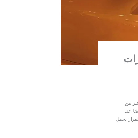
رات
ير من
ا عند
لقرار يحمل