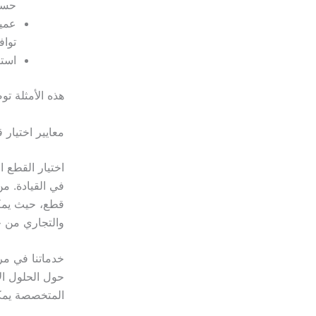
حسا
عميل
تواف
استب
هذه الأمثلة تو
معايير اختيار
اختيار القطع 
في القيادة. م
قطع، حيث يمكن
والتجاري من حي
خدماتنا في م
حول الحلول ال
المتخصصة يمك