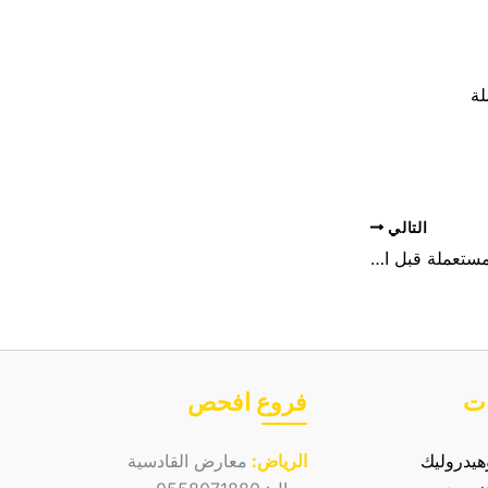
لة
التالي
خطوات فحص بورش المستعملة قبل الشراء
ات
فروع افحص
يدروليك
الرياض:
معارض القادسية