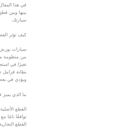
في هذا المقال
بينها وبين قطع
سيارتك.
كيف تؤثر القط
سيارات بورش ت
من منظومة متك
تغيرًا في استج
بطانة فرامل ت
ويؤدي في بعض 
ما الذي يميز 
القطع الأصلية
توافقًا تامًا 
القطع التجارية