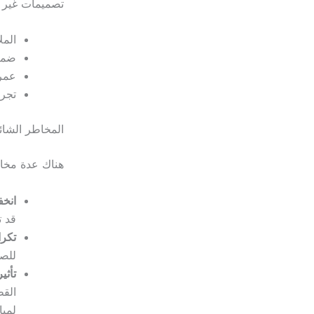
تصميمات غير د
المل
ضمان
عمر 
تجرب
المخاطر الشائ
هناك عدة مخاط
انخف
قد 
تكرا
للصي
تأثي
القط
لمبا