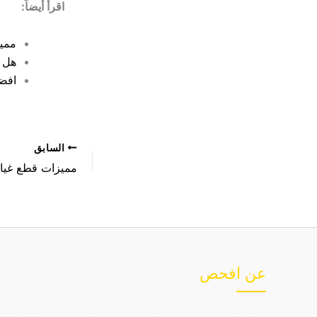
اقرأ أيضاً:
مميز
هل 
افض
السابق
عن افحص