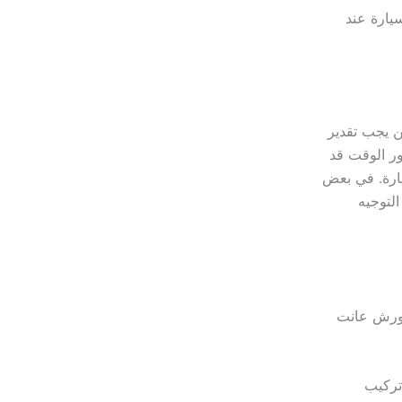
يارة عند
ن يجب تقدير
ور الوقت قد
يارة. في بعض
لتوجيه
بورش عانت
ررة في نظام الـ ABS بسبب تركيب