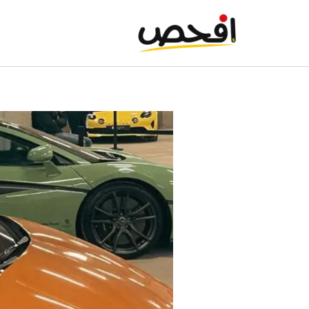
خطي
لى
لمحتوى