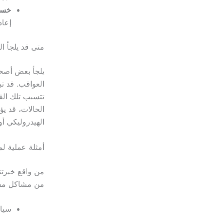
خسار
إعاد
متى قد يلجأ ال
يلجأ بعض أصحا
العواقب. قد ت
تتسبب تلك الق
الحالات، قد ي
الهيدروليكي أو
أمثلة عملية ل
من واقع خبرتن
من مشاكل مفاج