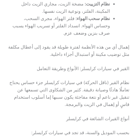
نظام التزييت:
مضخة الزيت، مجاري الزيت داخل
المكينة، الفلتر، ونوعية الزيت نفسها.
نظام سحب الهواء:
فلتر الهواء، مجرى السحب،
وحساس الهواء. انسداد الفلتر أو تسريب الهواء يسبب
صرف بنزين وضعف عزم.
إهمال أي من هذه الأنظمة لفترة طويلة قد يقود إلى أعطال مكلفة
مثل توضيب مكينة أو استبدال أجزاء داخلية.
القير في سيارات كرايسلر: الأنواع وطريقة التعامل
نظام القير (ناقل الحركة) في سيارات كرايسلر جزء حساس يحتاج
تعاملًا هادئًا وصيانة دقيقة. كثير من الشكاوى التي تسمعها عن
تنقيل غير ناعم أو نتعة مفاجئة يكون سببها إما أسلوب استخدام
قاسٍ أو إهمال في الزيت والبرمجة.
أنواع القيرات الشائعة في كرايسلر
بحسب الموديل والسنة، قد تجد في سيارات كرايسلر: