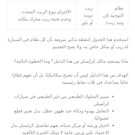
نظام
زيت
الالتزام بنوع الزيت المحدد،
التوجيه (إن
دودة
وعدم تعبئة زيت محرك مكانه
وجد زيت)
أو باور
استخدم هذا الجدول كنقطة تذكير سريعة بأن كل نظام في السيارة
له زيت أو سائل خاص به، ولا يصح التعميم.
ماذا يستفيد مالك كرايسلر من هذا الدليل؟ وما الخطوة التالية؟
الهدف من هذا الدليل ليس أن تصبح ميكانيكيًا، بل أن تفهم إطارًا
عامًا يساعدك في ثلاث نقاط رئيسية:
تمييز السلوك الطبيعي من غير الطبيعي في سيارات
كرايسلر.
التعامل بهدوء وذكاء عند ظهور عطل، بدل تغيير قطع
عشوائيًا.
اختيار ورشة أو مركز صيانة يفهم تفاصيل كرايسلر بدل
الاعتماد على ورش عامة لا تملك الخبرة الكافية.