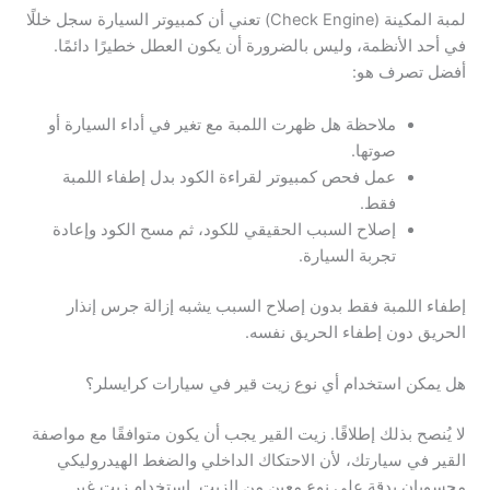
لمبة المكينة (Check Engine) تعني أن كمبيوتر السيارة سجل خللًا
في أحد الأنظمة، وليس بالضرورة أن يكون العطل خطيرًا دائمًا.
أفضل تصرف هو:
ملاحظة هل ظهرت اللمبة مع تغير في أداء السيارة أو
صوتها.
عمل فحص كمبيوتر لقراءة الكود بدل إطفاء اللمبة
فقط.
إصلاح السبب الحقيقي للكود، ثم مسح الكود وإعادة
تجربة السيارة.
إطفاء اللمبة فقط بدون إصلاح السبب يشبه إزالة جرس إنذار
الحريق دون إطفاء الحريق نفسه.
هل يمكن استخدام أي نوع زيت قير في سيارات كرايسلر؟
لا يُنصح بذلك إطلاقًا. زيت القير يجب أن يكون متوافقًا مع مواصفة
القير في سيارتك، لأن الاحتكاك الداخلي والضغط الهيدروليكي
محسوبان بدقة على نوع معين من الزيت. استخدام زيت غير