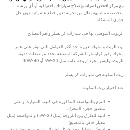
مع مركز افحص لصيانة وإصلاح سياراتك باحترافية
أو أي ورشة
متخصصة مشابهة يقلل من تجربة تغيير قطع عشوائية دون حل
جذري للمشكلة.
الزيوت الموصى بها في سيارات كرايسلر وأهم النصائح
نوع الزيت وسلوك تغييره أحد أكثر العوامل التي تؤثر على عمر
محرك وقير كرايسلر. الشركة المصنعة تحدد مواصفات دقيقة
للزيت، وليس مجرد لزوجة عامة مثل 5W-30 أو 10W-40.
زيت المكينة في سيارات كرايسلر
عند اختيار زيت المكينة:
التزم بالمواصفة المذكورة في كتيب السيارة أو على
ملصق حجرة المحرك.
انتبه للفارق بين اللزوجة (مثل 5W-30) والمواصفة (مثل
معيار خاص بالمصنع).
لا تغيّر نوع اللزوجة بشكل عشوائي لمجرد نصيحة عامة