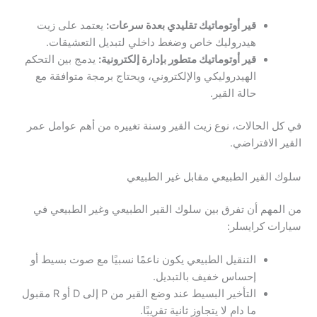
قير أوتوماتيك تقليدي بعدة سرعات:
يعتمد على زيت
هيدروليك خاص وضغط داخلي لتبديل التعشيقات.
قير أوتوماتيك متطور بإدارة إلكترونية:
يدمج بين التحكم
الهيدروليكي والإلكتروني، ويحتاج برمجة متوافقة مع
حالة القير.
في كل الحالات، نوع زيت القير وسنة تغييره من أهم عوامل عمر
القير الافتراضي.
سلوك القير الطبيعي مقابل غير الطبيعي
من المهم أن تفرق بين سلوك القير الطبيعي وغير الطبيعي في
سيارات كرايسلر:
التنقيل الطبيعي يكون ناعمًا نسبيًا مع صوت بسيط أو
إحساس خفيف بالتبديل.
التأخير البسيط عند وضع القير من P إلى D أو R مقبول
ما دام لا يتجاوز ثانية تقريبًا.