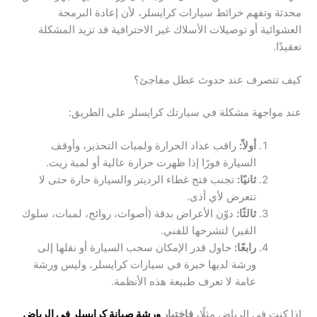
محدثة وتفهم خرائط سيارات كرايسلر، لأن إعادة البرمجة
العشوائية أو توصيلات الأسلاك غير الاحترافية قد تزيد المشكلة
تعقيدًا.
كيف تتصرف عند حدوث عطل مفاجئ؟
عند مواجهة مشكلة في سيارتك كرايسلر على الطريق:
أولاً:
راقب عداد الحرارة ولمبات التحذير، وأوقف
السيارة فورًا إذا ظهرت حرارة عالية أو لمبة زيت.
ثانيًا:
تجنب فتح غطاء الرديتر والسيارة حارة حتى لا
تتعرض لأي أذى.
ثالثًا:
دوّن الأعراض بدقة (أصوات، روائح، لمبات، سلوك
القير) لتشرحها للفني.
رابعًا:
حاول قدر الإمكان سحب السيارة أو نقلها إلى
ورشة لديها خبرة في سيارات كرايسلر، وليس ورشة
عامة لا تعرف طبيعة هذه الأنظمة.
إذا كنت في الرياض مثلًا،
فاختيار
ورشة صيانة كرايسلر في الرياض