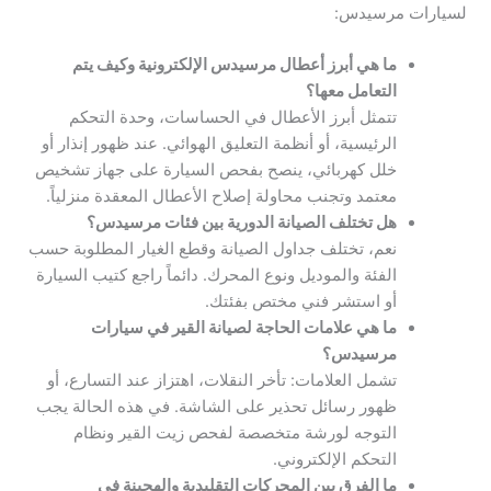
لسيارات مرسيدس:
ما هي أبرز أعطال مرسيدس الإلكترونية وكيف يتم
التعامل معها؟
تتمثل أبرز الأعطال في الحساسات، وحدة التحكم
الرئيسية، أو أنظمة التعليق الهوائي. عند ظهور إنذار أو
خلل كهربائي، ينصح بفحص السيارة على جهاز تشخيص
معتمد وتجنب محاولة إصلاح الأعطال المعقدة منزلياً.
هل تختلف الصيانة الدورية بين فئات مرسيدس؟
نعم، تختلف جداول الصيانة وقطع الغيار المطلوبة حسب
الفئة والموديل ونوع المحرك. دائماً راجع كتيب السيارة
أو استشر فني مختص بفئتك.
ما هي علامات الحاجة لصيانة القير في سيارات
مرسيدس؟
تشمل العلامات: تأخر النقلات، اهتزاز عند التسارع، أو
ظهور رسائل تحذير على الشاشة. في هذه الحالة يجب
التوجه لورشة متخصصة لفحص زيت القير ونظام
التحكم الإلكتروني.
ما الفرق بين المحركات التقليدية والهجينة في