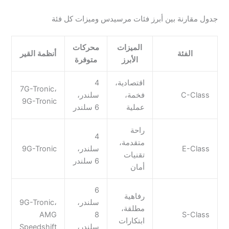
جدول مقارنة بين أبرز فئات مرسيدس وميزات كل فئة
الميزات
محركات
الفئة
أنظمة القير
الأبرز
متوفرة
اقتصادية،
4
7G-Tronic،
C-Class
فخمة،
سلندر،
9G-Tronic
عملية
6 سلندر
راحة
4
متقدمة،
E-Class
سلندر،
9G-Tronic
تقنيات
6 سلندر
أمان
6
رفاهية
سلندر،
9G-Tronic،
مطلقة،
AMG
8
S-Class
ابتكارات
سلندر،
Speedshift