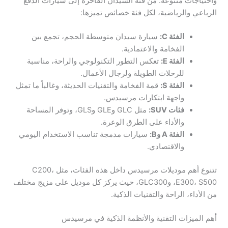
واحتياجات متنوعة. من فئة السيدان الفاخرة إلى سيارات الدفع
الرباعي والرياضية، لكل فئة خصائص تميزها:
الفئة C:
سيارة سيدان متوسطة الحجم، تجمع بين
الفخامة والاعتمادية.
الفئة E:
تعكس التطور التكنولوجي والراحة، مناسبة
للرحلات الطويلة ولرجال الأعمال.
الفئة S:
قمة الفخامة والتقنيات الحديثة، وغالباً ما تمثل
واجهة ابتكارات مرسيدس.
فئات SUV:
مثل GLC وGLE وGLS، وتوفر المساحة
والأداء على الطرق الوعرة.
الفئة A وB:
سيارات مدمجة تناسب الاستخدام اليومي
والاقتصادي.
تتنوع أهم موديلات مرسيدس داخل هذه الفئات، مثل C200،
E300، S500، وGLC300، حيث يركز كل موديل على مزيج مختلف
من الأداء، الراحة والتقنيات الذكية.
أهم الميزات التقنية والأنظمة الذكية في مرسيدس