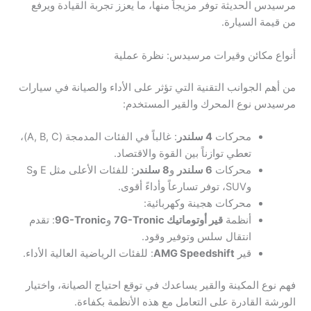
مرسيدس الحديثة توفر مزيجاً منها، ما يعزز تجربة القيادة ويرفع
من قيمة السيارة.
أنواع مكائن وقيرات مرسيدس: نظرة عملية
من أهم الجوانب التقنية التي تؤثر على الأداء والصيانة في سيارات
مرسيدس نوع المحرك والقير المستخدم:
محركات
4 سلندر
: غالباً في الفئات المدمجة (A, B, C)،
تعطي توازناً بين القوة والاقتصاد.
محركات
6 سلندر
و
8 سلندر
: للفئات الأعلى مثل E وS
وSUV، توفر تسارعاً وأداءً أقوى.
محركات هجينة وكهربائية:
أنظمة
قير أوتوماتيك 7G-Tronic
و
9G-Tronic
: تقدم
انتقال سلس وتوفير وقود.
قير
AMG Speedshift
: للفئات الرياضية العالية الأداء.
فهم نوع المكينة والقير يساعدك في توقع احتياج الصيانة، واختيار
الورشة القادرة على التعامل مع هذه الأنظمة بكفاءة.