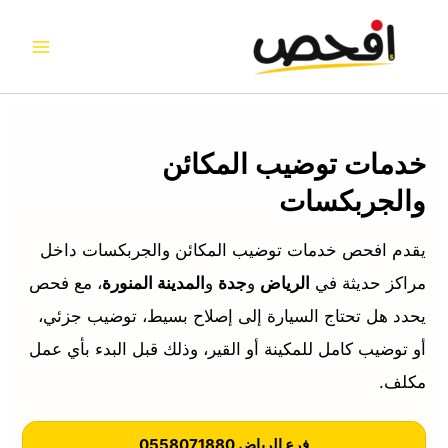
خطي
لى
لمحتوى
خدمات توضيب المكائن
والجربكسات
يقدم افحص خدمات توضيب المكائن والجربكسات داخل
مراكز حديثة في
الرياض
و
جدة
و
المدينة المنورة
، مع فحص
يحدد هل تحتاج السيارة إلى إصلاح بسيط، توضيب جزئي،
أو توضيب كامل للمكينة أو القير، وذلك قبل البدء بأي عمل
مكلف.
فرع الرياض 0558071880