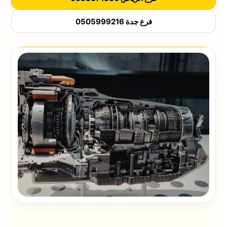
فرع جدة 0505999216