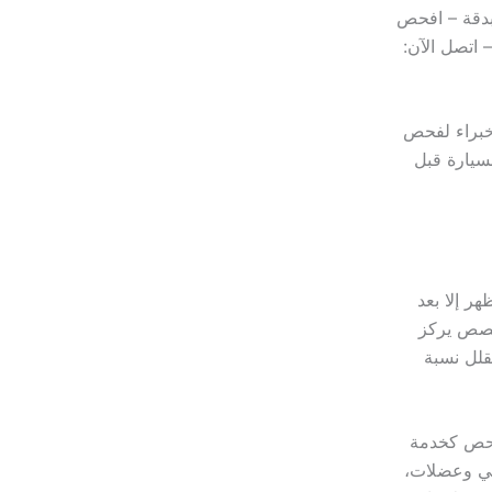
دقة – افحص
 اتصل الآن:
خبراء لفحص
سيارة قبل
ر إلا بعد
تخصص يركز
قلل نسبة
فحص كخدمة
كي وعضلات،