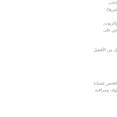
ءات.
تكييف، وغيرها)
الزيوت.
اوض على
هل من الأفضل
ي افحص لصيانة
اد، ومراقبة