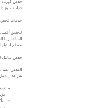
فحص كهرباء وح
قرار تصليح دا
خدمات فحص ال
لتحقيق أقصى 
المتاحة وما ا
معظم احتياجا
فحص شامل للس
الفحص الشامل 
شراءها. يشمل 
فحص 
مؤثر
التأ
والس