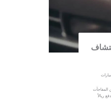
تشاف
يارات
 المفاجآت
 ريالاً