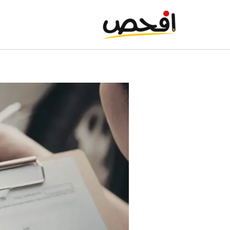
خطي
لى
لمحتوى