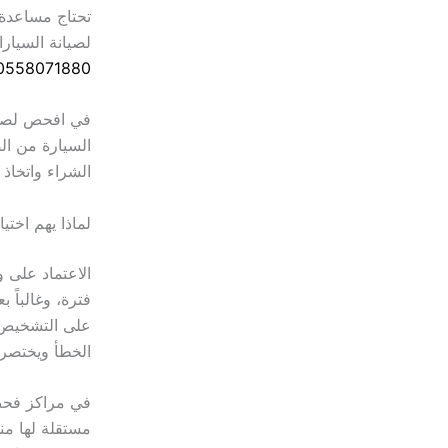
تحتاج مساعدة
لصيانة السيار
0558071880
في افحص لصيا
السيارة من ا
الشراء واتخاذ ق
لماذا يهم اخ
الاعتماد على 
فترة، وغالباً
على التشخيص أ
الخطأ ويختصر 
في مراكز فحص
مستقلة لها من