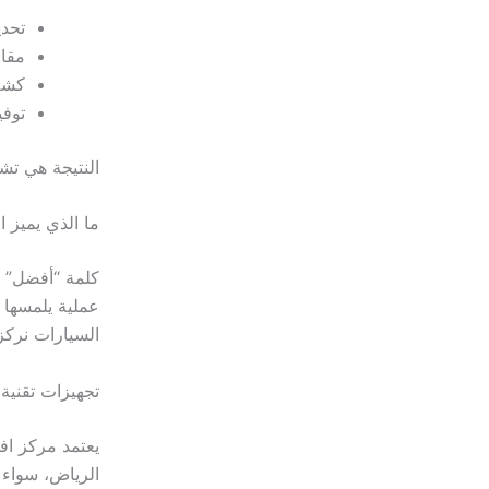
تحدي
مقار
كشف 
توفي
النتيجة هي تش
ما الذي يميز
كلمة “أفضل” ف
عملية يلمسها 
السيارات نرك
تجهيزات تقني
يعتمد مركز اف
الرياض، سواء ك