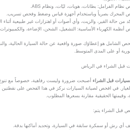
نظام الفرامل: بطانات، هوبات، ليّات، ونظام ABS.
 المحرك بصرياً وباستخدام أجهزة قياس وضغط وفحص تسريب.
كد من حالة القير، والزيت، وأي أصوات أو اهتزازات غير طبيعية أثناء ال
أنظمة الكهرباء الأساسية: التشغيل، الشحن، الإضاءة، والكمبيوترات 
ص الشامل هو إعطاؤك صورة واقعية عن حالة السيارة الحالية، والنق
فورية أو على المدى المتوسط.
 قبل الشراء في الرياض
يارات قبل الشراء
أصبحت ضرورة وليست رفاهية، خصوصاً مع تنوع 
غيار. في افحص لصيانة السيارات نركز في هذا الفحص على نقطتين أ
، وقيمتها الحقيقية مقارنة بسعرها المطلوب.
 قبل الشراء يتم:
أي رش أو سمكرة سابقة في السيارة، وتحديد أماكنها بدقة.