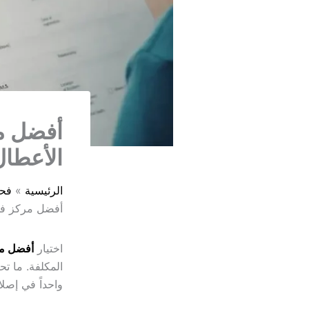
أفضل م
الأعطال
الرئيسية
فح
أفضل مركز فح
اختيار
أفضل م
المكلفة. ما تح
واحداً في إصل