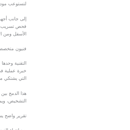
لتستوعب موديل
إلى جانب أجهز
فحص تسريب، وأ
الأسفل ومن ال
فنيون متخصص
التقنية وحدها 
خبرة عملية ف
التي يشتكي من
هذا الدمج بين 
التشخيص، ويمن
تقرير واضح يسه