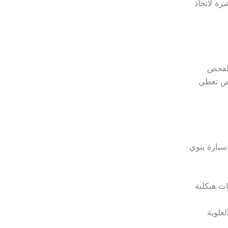
ة لاتخاذ
الفحص
حص تغطي
سيارة ينوي
ت هيكلية
علوية